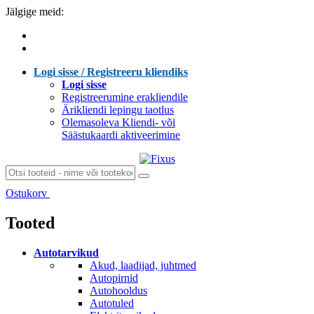
Jälgige meid:
Logi sisse / Registreeru kliendiks
Logi sisse
Registreerumine erakliendile
Ärikliendi lepingu taotlus
Olemasoleva Kliendi- või
Säästukaardi aktiveerimine
Ostukorv
Laen sisu...
Tooted
Autotarvikud
Akud, laadijad, juhtmed
Autopirnid
Autohooldus
Autotuled