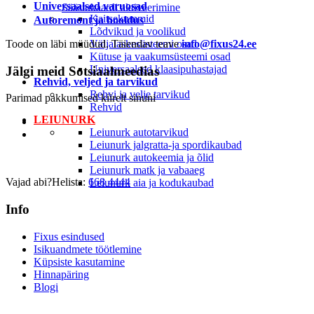
Universaalsed varuosad
Säästukaardi aktiveerimine
Kaitsekummid
Autoremont ja hooldus
Lõdvikud ja voolikud
Toode on läbi müüdud. Täiendav teave
Väljalaskesüsteemi osad
info@fixus24.ee
Kütuse ja vaakumsüsteemi osad
Universaalsed klaasipuhastajad
Jälgi meid
Sotsiaalmeedias
Rehvid, veljed ja tarvikud
Rehvi ja velje tarvikud
Parimad pakkumised kiirelt sinuni
Rehvid
LEIUNURK
Leiunurk autotarvikud
Leiunurk jalgratta-ja spordikaubad
Leiunurk autokeemia ja õlid
Leiunurk matk ja vabaaeg
Vajad abi?
Helista:
668 4444
Leiunurk aia ja kodukaubad
Info
Fixus esindused
Isikuandmete töötlemine
Küpsiste kasutamine
Hinnapäring
Blogi