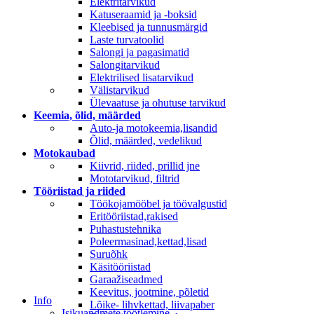
Elektritarvikud
Katuseraamid ja -boksid
Kleebised ja tunnusmärgid
Laste turvatoolid
Salongi ja pagasimatid
Salongitarvikud
Elektrilised lisatarvikud
Välistarvikud
Ülevaatuse ja ohutuse tarvikud
Keemia, õlid, määrded
Auto-ja motokeemia,lisandid
Õlid, määrded, vedelikud
Motokaubad
Kiivrid, riided, prillid jne
Mototarvikud, filtrid
Tööriistad ja riided
Töökojamööbel ja töövalgustid
Eritööriistad,rakised
Puhastustehnika
Poleermasinad,kettad,lisad
Suruõhk
Käsitööriistad
Garaažiseadmed
Keevitus, jootmine, põletid
Info
Lõike- lihvkettad, liivapaber
Isikuandmete töötlemine