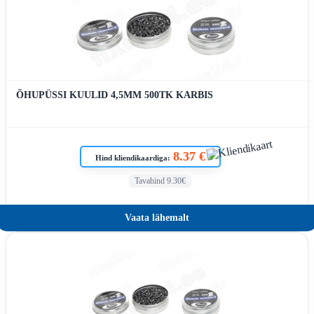
ÕHUPÜSSI KUULID 4,5MM 500TK KARBIS
8.37 €
Hind kliendikaardiga:
Tavahind 9.30€
Vaata lähemalt