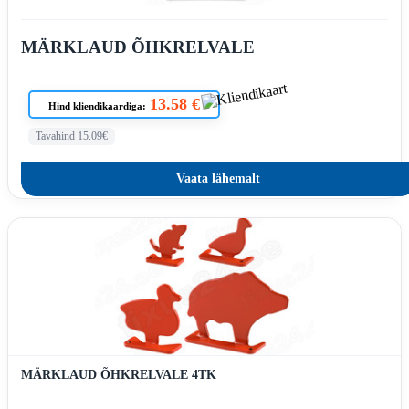
MÄRKLAUD ÕHKRELVALE
13.58 €
Hind kliendikaardiga:
Tavahind 15.09€
Vaata lähemalt
MÄRKLAUD ÕHKRELVALE 4TK