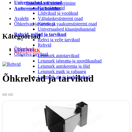
Universaalsed varuosad
Säästukaardi aktiveerimine
Kaitsekummid
Autoremont ja hooldus
Lõdvikud ja voolikud
Avaleht
Väljalaskesüsteemi osad
Õhkrelvad ja tarvikud
Kütuse ja vaakumsüsteemi osad
Universaalsed klaasipuhastajad
Rehvid, veljed ja tarvikud
Kategooriad
Rehvi ja velje tarvikud
Rehvid
Õhkrelvad
LEIUNURK
Õhkrelva tarvikud
Leiunurk autotarvikud
Leiunurk jalgratta-ja spordikaubad
Leiunurk autokeemia ja õlid
Leiunurk matk ja vabaaeg
Õhkrelvad ja tarvikud
Leiunurk aia ja kodukaubad