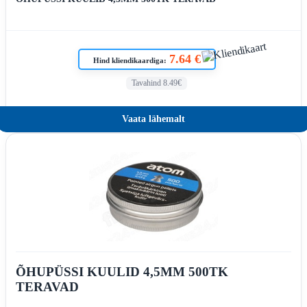
7.64 €
Hind kliendikaardiga:
Tavahind 8.49€
Vaata lähemalt
ÕHUPÜSSI KUULID 4,5MM 500TK
TERAVAD