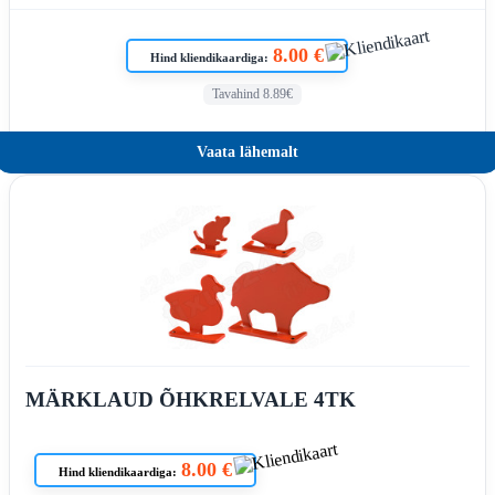
8.00 €
Hind kliendikaardiga:
Tavahind 8.89€
Vaata lähemalt
MÄRKLAUD ÕHKRELVALE 4TK
8.00 €
Hind kliendikaardiga: