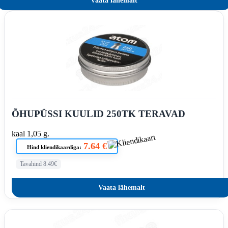
Vaata lähemalt
ÕHUPÜSSI KUULID 250TK TERAVAD
kaal 1,05 g.
7.64 €
Hind kliendikaardiga:
Tavahind 8.49€
Vaata lähemalt