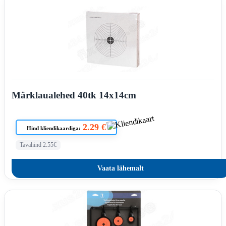
Märklaualehed 40tk 14x14cm
2.29 €
Hind kliendikaardiga:
Tavahind 2.55€
Vaata lähemalt