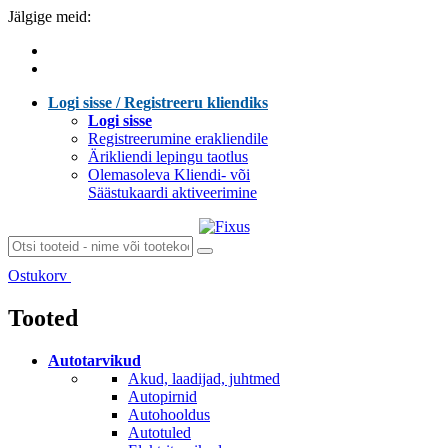
Jälgige meid:
Logi sisse / Registreeru kliendiks
Logi sisse
Registreerumine erakliendile
Ärikliendi lepingu taotlus
Olemasoleva Kliendi- või
Säästukaardi aktiveerimine
Ostukorv
Laen sisu...
Tooted
Autotarvikud
Akud, laadijad, juhtmed
Autopirnid
Autohooldus
Autotuled