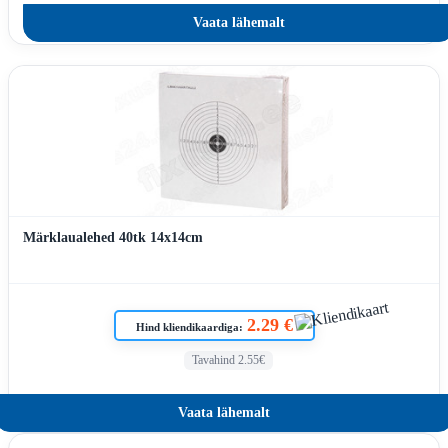
Vaata lähemalt
Märklaualehed 40tk 14x14cm
2.29 €
Hind kliendikaardiga:
Tavahind 2.55€
Vaata lähemalt