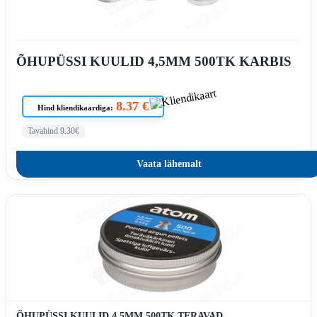
ÕHUPÜSSI KUULID 4,5MM 500TK KARBIS
8.37 €
Hind kliendikaardiga:
Tavahind 9.30€
Vaata lähemalt
ÕHUPÜSSI KUULID 4,5MM 500TK TERAVAD