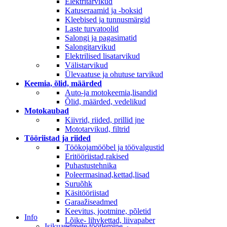
Elektritarvikud
Katuseraamid ja -boksid
Kleebised ja tunnusmärgid
Laste turvatoolid
Salongi ja pagasimatid
Salongitarvikud
Elektrilised lisatarvikud
Välistarvikud
Ülevaatuse ja ohutuse tarvikud
Keemia, õlid, määrded
Auto-ja motokeemia,lisandid
Õlid, määrded, vedelikud
Motokaubad
Kiivrid, riided, prillid jne
Mototarvikud, filtrid
Tööriistad ja riided
Töökojamööbel ja töövalgustid
Eritööriistad,rakised
Puhastustehnika
Poleermasinad,kettad,lisad
Suruõhk
Käsitööriistad
Garaažiseadmed
Keevitus, jootmine, põletid
Info
Lõike- lihvkettad, liivapaber
Isikuandmete töötlemine