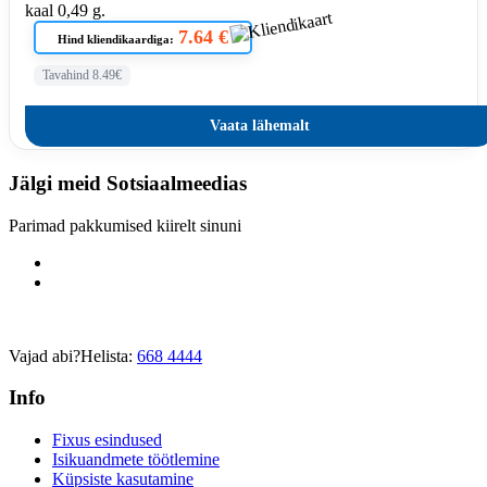
kaal 0,49 g.
7.64 €
Hind kliendikaardiga:
Tavahind 8.49€
Vaata lähemalt
Jälgi meid
Sotsiaalmeedias
Parimad pakkumised kiirelt sinuni
Vajad abi?
Helista:
668 4444
Info
Fixus esindused
Isikuandmete töötlemine
Küpsiste kasutamine