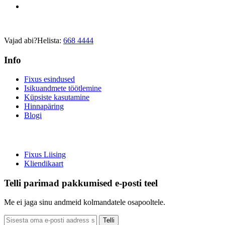
Vajad abi?
Helista:
668 4444
Info
Fixus esindused
Isikuandmete töötlemine
Küpsiste kasutamine
Hinnapäring
Blogi
Fixus Liising
Kliendikaart
Telli parimad pakkumised e-posti teel
Me ei jaga sinu andmeid kolmandatele osapooltele.
Telli