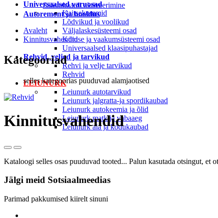
Universaalsed varuosad
Säästukaardi aktiveerimine
Kaitsekummid
Autoremont ja hooldus
Lõdvikud ja voolikud
Avaleht
Väljalaskesüsteemi osad
Kinnitusvahendid
Kütuse ja vaakumsüsteemi osad
Universaalsed klaasipuhastajad
Rehvid, veljed ja tarvikud
Kategooriad
Rehvi ja velje tarvikud
Rehvid
selles kategoorias puuduvad alamjaotised
LEIUNURK
Leiunurk autotarvikud
Leiunurk jalgratta-ja spordikaubad
Leiunurk autokeemia ja õlid
Kinnitusvahendid
Leiunurk matk ja vabaaeg
Leiunurk aia ja kodukaubad
Kataloogi selles osas puuduvad tooted... Palun kasutada otsingut, et ot
Jälgi meid
Sotsiaalmeedias
Parimad pakkumised kiirelt sinuni