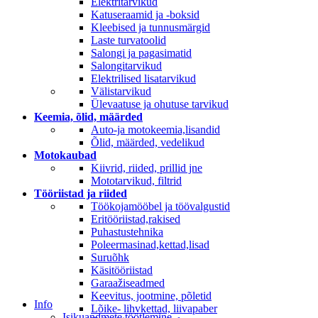
Elektritarvikud
Katuseraamid ja -boksid
Kleebised ja tunnusmärgid
Laste turvatoolid
Salongi ja pagasimatid
Salongitarvikud
Elektrilised lisatarvikud
Välistarvikud
Ülevaatuse ja ohutuse tarvikud
Keemia, õlid, määrded
Auto-ja motokeemia,lisandid
Õlid, määrded, vedelikud
Motokaubad
Kiivrid, riided, prillid jne
Mototarvikud, filtrid
Tööriistad ja riided
Töökojamööbel ja töövalgustid
Eritööriistad,rakised
Puhastustehnika
Poleermasinad,kettad,lisad
Suruõhk
Käsitööriistad
Garaažiseadmed
Keevitus, jootmine, põletid
Info
Lõike- lihvkettad, liivapaber
Isikuandmete töötlemine