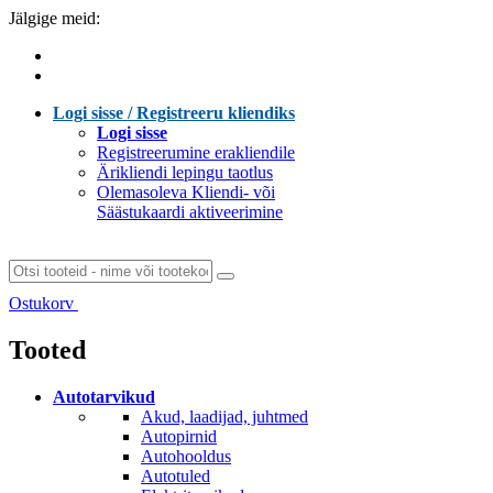
Jälgige meid:
Logi sisse / Registreeru kliendiks
Logi sisse
Registreerumine erakliendile
Ärikliendi lepingu taotlus
Olemasoleva Kliendi- või
Säästukaardi aktiveerimine
Ostukorv
Laen sisu...
Tooted
Autotarvikud
Akud, laadijad, juhtmed
Autopirnid
Autohooldus
Autotuled