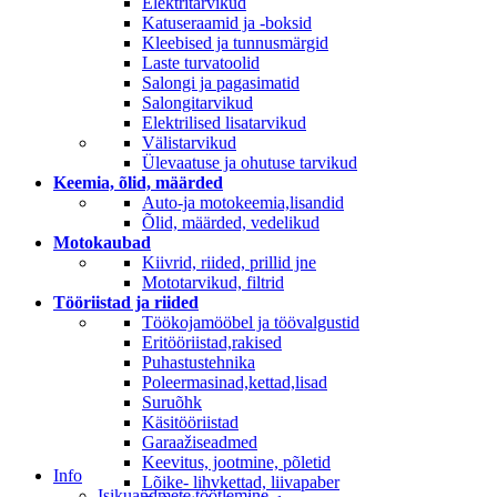
Elektritarvikud
Katuseraamid ja -boksid
Kleebised ja tunnusmärgid
Laste turvatoolid
Salongi ja pagasimatid
Salongitarvikud
Elektrilised lisatarvikud
Välistarvikud
Ülevaatuse ja ohutuse tarvikud
Keemia, õlid, määrded
Auto-ja motokeemia,lisandid
Õlid, määrded, vedelikud
Motokaubad
Kiivrid, riided, prillid jne
Mototarvikud, filtrid
Tööriistad ja riided
Töökojamööbel ja töövalgustid
Eritööriistad,rakised
Puhastustehnika
Poleermasinad,kettad,lisad
Suruõhk
Käsitööriistad
Garaažiseadmed
Keevitus, jootmine, põletid
Info
Lõike- lihvkettad, liivapaber
Isikuandmete töötlemine