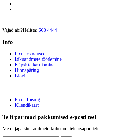
Vajad abi?
Helista:
668 4444
Info
Fixus esindused
Isikuandmete töötlemine
Küpsiste kasutamine
Hinnapäring
Blogi
Fixus Liising
Kliendikaart
Telli parimad pakkumised e-posti teel
Me ei jaga sinu andmeid kolmandatele osapooltele.