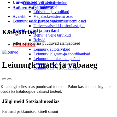
Universaalsed varuosad
Säästukaardi aktiveerimine
Kaitsekummid
Autoremont ja hooldus
Lõdvikud ja voolikud
Avaleht
Väljalaskesüsteemi osad
Leiunurk matk ja vabaaeg
Kütuse ja vaakumsüsteemi osad
Universaalsed klaasipuhastajad
Rehvid, veljed ja tarvikud
Kategooriad
Rehvi ja velje tarvikud
Rehvid
selles kategoorias puuduvad alamjaotised
LEIUNURK
Leiunurk autotarvikud
Leiunurk jalgratta-ja spordikaubad
Leiunurk autokeemia ja õlid
Leiunurk matk ja vabaaeg
Leiunurk matk ja vabaaeg
Leiunurk aia ja kodukaubad
Kataloogi selles osas puuduvad tooted... Palun kasutada otsingut, et
otsida ka kataloogide väliseid tooteid.
Jälgi meid
Sotsiaalmeedias
Parimad pakkumised kiirelt sinuni