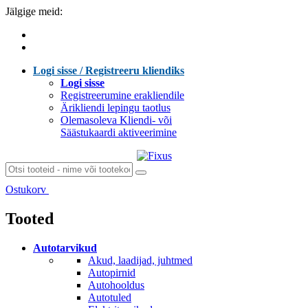
Jälgige meid:
Logi sisse / Registreeru kliendiks
Logi sisse
Registreerumine erakliendile
Ärikliendi lepingu taotlus
Olemasoleva Kliendi- või
Säästukaardi aktiveerimine
Ostukorv
Laen sisu...
Tooted
Autotarvikud
Akud, laadijad, juhtmed
Autopirnid
Autohooldus
Autotuled