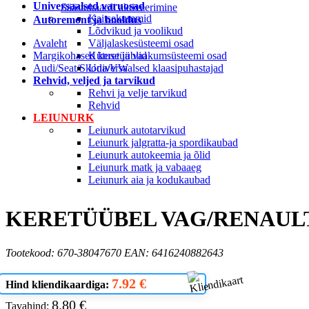
Universaalsed varuosad
Säästukaardi aktiveerimine
Kaitsekummid
Autoremont ja hooldus
Lõdvikud ja voolikud
Avaleht
Väljalaskesüsteemi osad
Margikohased keretüüblid
Kütuse ja vaakumsüsteemi osad
Audi/Seat/Skoda/VW
Universaalsed klaasipuhastajad
Rehvid, veljed ja tarvikud
Rehvi ja velje tarvikud
Rehvid
LEIUNURK
Leiunurk autotarvikud
Leiunurk jalgratta-ja spordikaubad
Leiunurk autokeemia ja õlid
Leiunurk matk ja vabaaeg
Leiunurk aia ja kodukaubad
KERETÜÜBEL VAG/RENAULT 
Tootekood: 670-38047670 EAN: 6416240882643
7.92 €
Hind kliendikaardiga:
8.80 €
Tavahind: