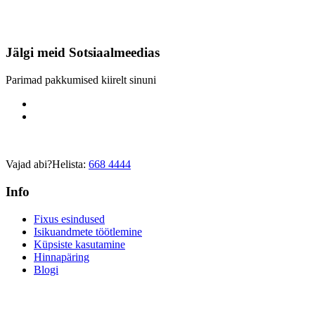
Jälgi meid
Sotsiaalmeedias
Parimad pakkumised kiirelt sinuni
Vajad abi?
Helista:
668 4444
Info
Fixus esindused
Isikuandmete töötlemine
Küpsiste kasutamine
Hinnapäring
Blogi