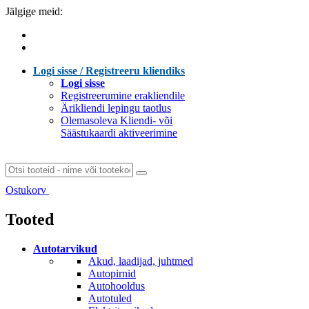
Jälgige meid:
Logi sisse / Registreeru kliendiks
Logi sisse
Registreerumine erakliendile
Ärikliendi lepingu taotlus
Olemasoleva Kliendi- või
Säästukaardi aktiveerimine
Ostukorv
Laen sisu...
Tooted
Autotarvikud
Akud, laadijad, juhtmed
Autopirnid
Autohooldus
Autotuled