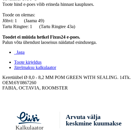
Toote hind e-poes võib erineda hinnast kaupluses.
Toode on olemas:
Jõhvi: 1
(Jaama 49)
Tartu Ringtee: 1
(Tartu Ringtee 43a)
Toodet ei müüda hetkel Fixus24 e-poes.
Palun võta ühendust laoseisus näidatud esindusega.
Jaga
Toote kirjeldus
Järelmaksu kalkulaator
Keretüübel Ø 8,0 - 8,2 MM POM GREEN WITH SEALING. 14Tk.
OEM:6Y0867260
FABIA, OCTAVIA, ROOMSTER