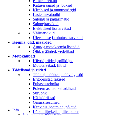
Elektritarvikud
Katuseraamid ja -boksid
Kleebised ja tunnusmärgid
Laste turvatoolid
Salongi ja pagasimatid
Salongitarvikud
Elektrilised lisatarvikud
Välistarvikud
Ülevaatuse ja ohutuse tarvikud
Keemia, õlid, määrded
Auto-ja motokeemia,lisandid
Õlid, määrded, vedelikud
Motokaubad
Kiivrid, riided, prillid jne
Mototarvikud, filtrid
Tööriistad ja riided
Töökojamööbel ja töövalgustid
Eritööriistad,rakised
Puhastustehnika
Poleermasinad,kettad,lisad
Suruõhk
Käsitööriistad
Garaažiseadmed
Keevitus, jootmine, põletid
Info
Lõike- lihvkettad, liivapaber
Isikuandmete töötlemine