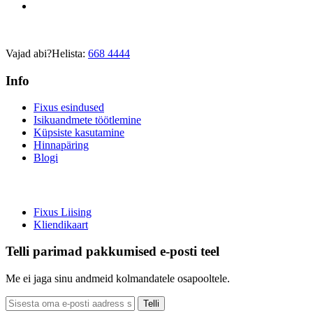
Vajad abi?
Helista:
668 4444
Info
Fixus esindused
Isikuandmete töötlemine
Küpsiste kasutamine
Hinnapäring
Blogi
Fixus Liising
Kliendikaart
Telli parimad pakkumised e-posti teel
Me ei jaga sinu andmeid kolmandatele osapooltele.
Telli