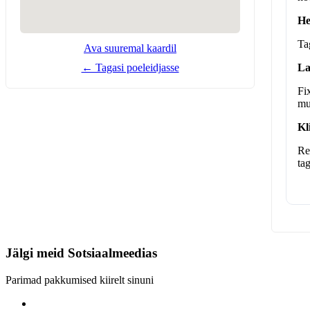
He
Ta
Ava suuremal kaardil
← Tagasi poeleidjasse
La
Fi
mu
Kl
Re
ta
Jälgi meid
Sotsiaalmeedias
Parimad pakkumised kiirelt sinuni