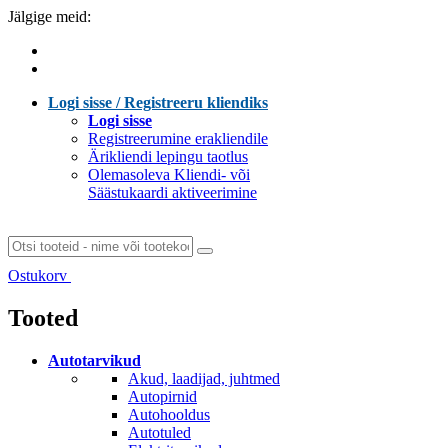
Jälgige meid:
Logi sisse / Registreeru kliendiks
Logi sisse
Registreerumine erakliendile
Ärikliendi lepingu taotlus
Olemasoleva Kliendi- või
Säästukaardi aktiveerimine
Ostukorv
Laen sisu...
Tooted
Autotarvikud
Akud, laadijad, juhtmed
Autopirnid
Autohooldus
Autotuled