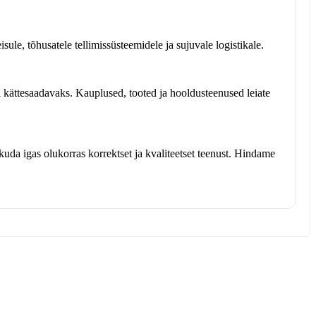
ule, tõhusatele tellimissüsteemidele ja sujuvale logistikale.
 kättesaadavaks. Kauplused, tooted ja hooldusteenused leiate
kuda igas olukorras korrektset ja kvaliteetset teenust. Hindame