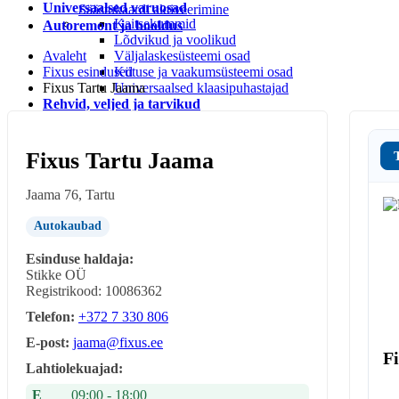
Universaalsed varuosad
Säästukaardi aktiveerimine
Kaitsekummid
Autoremont ja hooldus
Lõdvikud ja voolikud
Avaleht
Väljalaskesüsteemi osad
Fixus esindused
Kütuse ja vaakumsüsteemi osad
Fixus Tartu Jaama
Universaalsed klaasipuhastajad
Rehvid, veljed ja tarvikud
Rehvi ja velje tarvikud
Rehvid
LEIUNURK
Fixus Tartu Jaama
Leiunurk autotarvikud
Leiunurk jalgratta-ja spordikaubad
Jaama 76, Tartu
Leiunurk autokeemia ja õlid
Leiunurk matk ja vabaaeg
Autokaubad
Leiunurk aia ja kodukaubad
Esinduse haldaja:
Stikke OÜ
Registrikood: 10086362
Telefon:
+372 7 330 806
E-post:
jaama@fixus.ee
Fi
Lahtiolekuajad:
E
09:00 - 18:00