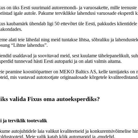
xus on üks Eesti suurimaid autoremondi- ja varuosakette, mille teenuste
öriistad igale autole. Pakume terviklikke lahendusi varuosade eksperdi 
xus kaubamärk ühendab ligi 50 ettevõtet üle Eesti, pakkudes klientidele 
akondades.
eme alati teie lähedal ning meid tuntakse lihtsa, sõbraliku ja lahenduste
osung “Lihtne lahendus”.
iendid usaldavad ja soovitavad meid, sest kuulame tähelepanelikult, suh
sperdid tunnevad hästi Eesti autoparki ja on alati valmis aitama.
ie peamine koostööpartner on MEKO Baltics AS, kelle tarnijateks on m
oteid, mis vastavad autotootjate originaalosade kõrgetele kvaliteedistanda
iks valida Fixus oma autoeksperdiks?
i ja terviklik tootevalik
kume autojuhtidele laia valikut kvaliteetseid ja konkurentsivõimelise hinn
oldustooteid. Meie valik katab kõik automargid ja -mudelid.