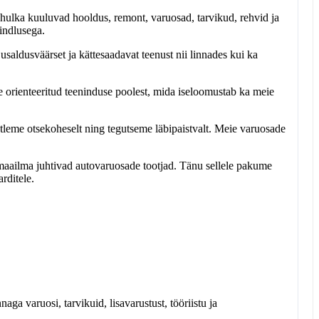
 hulka kuuluvad hooldus, remont, varuosad, tarvikud, rehvid ja
kindlusega.
usaldusväärset ja kättesaadavat teenust nii linnades kui ka
le orienteeritud teeninduse poolest, mida iseloomustab ka meie
tleme otsekoheselt ning tegutseme läbipaistvalt. Meie varuosade
aailma juhtivad autovaruosade tootjad. Tänu sellele pakume
rditele.
aga varuosi, tarvikuid, lisavarustust, tööriistu ja