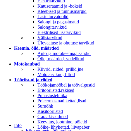
Elektritarvikud
Katuseraamid ja -boksid
Kleebised ja tunnusmärgid
Laste turvatoolid
Salongi ja pagasimatid
Salongitarvikud
Elektrilised lisatarvikud
Välistarvikud
Ülevaatuse ja ohutuse tarvikud
Keemia, õlid, määrded
Auto-ja motokeemia,lisandid
Õlid, määrded, vedelikud
Motokaubad
Kiivrid, riided, prillid jne
Mototarvikud, filtrid
Tööriistad ja riided
Töökojamööbel ja töövalgustid
Eritööriistad,rakised
Puhastustehnika
Poleermasinad,kettad,lisad
Suruõhk
Käsitööriistad
Garaažiseadmed
Keevitus, jootmine, põletid
Info
Lõike- lihvkettad, liivapaber
Isikuandmete töötlemine