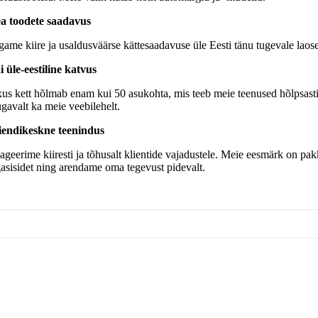
a toodete saadavus
game kiire ja usaldusväärse kättesaadavuse üle Eesti tänu tugevale laoseis
i üle-eestiline katvus
xus kett hõlmab enam kui 50 asukohta, mis teeb meie teenused hõlpsasti
gavalt ka meie veebilehelt.
iendikeskne teenindus
ageerime kiiresti ja tõhusalt klientide vajadustele. Meie eesmärk on pak
gasisidet ning arendame oma tegevust pidevalt.