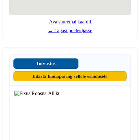
Ava suuremal kaardil
← Tagasi poeleidjasse
Tutvustus
Edasta hinnapäring sellele esindusele