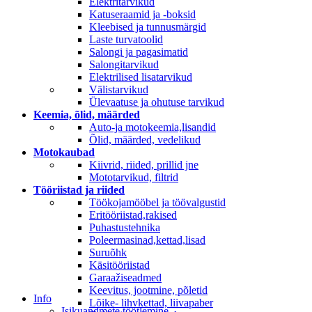
Elektritarvikud
Katuseraamid ja -boksid
Kleebised ja tunnusmärgid
Laste turvatoolid
Salongi ja pagasimatid
Salongitarvikud
Elektrilised lisatarvikud
Välistarvikud
Ülevaatuse ja ohutuse tarvikud
Keemia, õlid, määrded
Auto-ja motokeemia,lisandid
Õlid, määrded, vedelikud
Motokaubad
Kiivrid, riided, prillid jne
Mototarvikud, filtrid
Tööriistad ja riided
Töökojamööbel ja töövalgustid
Eritööriistad,rakised
Puhastustehnika
Poleermasinad,kettad,lisad
Suruõhk
Käsitööriistad
Garaažiseadmed
Keevitus, jootmine, põletid
Info
Lõike- lihvkettad, liivapaber
Isikuandmete töötlemine