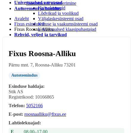
Universaalsed varuosad
Säästukaardi aktiveerimine
Kaitsekummid
Autoremont ja hooldus
Lõdvikud ja voolikud
Avaleht
Väljalaskesüsteemi osad
Fixus esindused
Kütuse ja vaakumsüsteemi osad
Fixus Roosna-Alliku
Universaalsed klaasipuhastajad
Rehvid, veljed ja tarvikud
Rehvi ja velje tarvikud
Rehvid
LEIUNURK
Fixus Roosna-Alliku
Leiunurk autotarvikud
Leiunurk jalgratta-ja spordikaubad
Pärnu mnt. 7, Roosna-Alliku 73201
Leiunurk autokeemia ja õlid
Leiunurk matk ja vabaaeg
Autoteenindus
Leiunurk aia ja kodukaubad
Esinduse haldaja:
Stik AS
Registrikood: 10166865
Telefon:
5052166
E-post:
roosnaalliku@fixus.ee
Lahtiolekuajad:
E
08.00–17.00