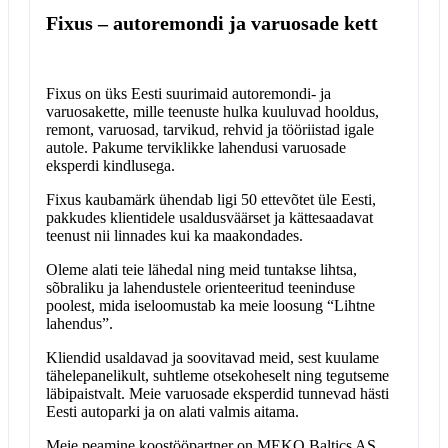
Fixus – autoremondi ja varuosade kett
Fixus on üks Eesti suurimaid autoremondi- ja
varuosakette, mille teenuste hulka kuuluvad hooldus,
remont, varuosad, tarvikud, rehvid ja tööriistad igale
autole. Pakume terviklikke lahendusi varuosade
eksperdi kindlusega.
Fixus kaubamärk ühendab ligi 50 ettevõtet üle Eesti,
pakkudes klientidele usaldusväärset ja kättesaadavat
teenust nii linnades kui ka maakondades.
Oleme alati teie lähedal ning meid tuntakse lihtsa,
sõbraliku ja lahendustele orienteeritud teeninduse
poolest, mida iseloomustab ka meie loosung “Lihtne
lahendus”.
Kliendid usaldavad ja soovitavad meid, sest kuulame
tähelepanelikult, suhtleme otsekoheselt ning tegutseme
läbipaistvalt. Meie varuosade eksperdid tunnevad hästi
Eesti autoparki ja on alati valmis aitama.
Meie peamine koostööpartner on MEKO Baltics AS,