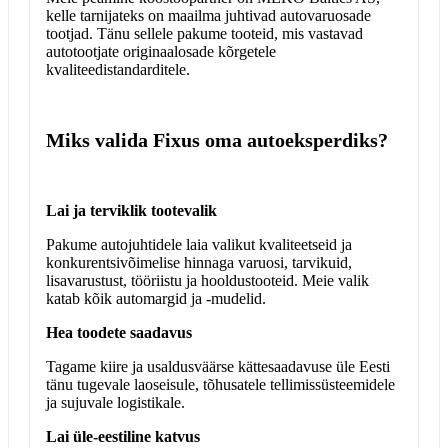
kelle tarnijateks on maailma juhtivad autovaruosade
tootjad. Tänu sellele pakume tooteid, mis vastavad
autotootjate originaalosade kõrgetele
kvaliteedistandarditele.
Miks valida Fixus oma autoeksperdiks?
Lai ja terviklik tootevalik
Pakume autojuhtidele laia valikut kvaliteetseid ja
konkurentsivõimelise hinnaga varuosi, tarvikuid,
lisavarustust, tööriistu ja hooldustooteid. Meie valik
katab kõik automargid ja -mudelid.
Hea toodete saadavus
Tagame kiire ja usaldusväärse kättesaadavuse üle Eesti
tänu tugevale laoseisule, tõhusatele tellimissüsteemidele
ja sujuvale logistikale.
Lai üle-eestiline katvus