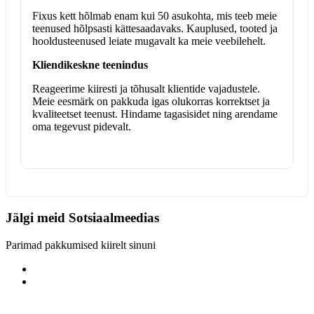
Fixus kett hõlmab enam kui 50 asukohta, mis teeb meie
teenused hõlpsasti kättesaadavaks. Kauplused, tooted ja
hooldusteenused leiate mugavalt ka meie veebilehelt.
Kliendikeskne teenindus
Reageerime kiiresti ja tõhusalt klientide vajadustele.
Meie eesmärk on pakkuda igas olukorras korrektset ja
kvaliteetset teenust. Hindame tagasisidet ning arendame
oma tegevust pidevalt.
Jälgi meid
Sotsiaalmeedias
Parimad pakkumised kiirelt sinuni