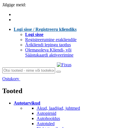
Jälgige meid:
Logi sisse / Registreeru kliendiks
Logi sisse
Registreerumine erakliendile
Ärikliendi lepingu taotlus
Olemasoleva Kliendi- või
Säästukaardi aktiveerimine
Ostukorv
Laen sisu...
Tooted
Autotarvikud
Akud, laadijad, juhtmed
Autopirnid
Autohooldus
Autotuled