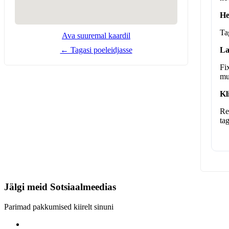
He
Ta
Ava suuremal kaardil
← Tagasi poeleidjasse
La
Fi
mu
Kl
Re
ta
Jälgi meid
Sotsiaalmeedias
Parimad pakkumised kiirelt sinuni