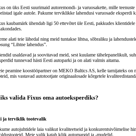
xus on üks Eesti suurimaid autoremondi- ja varuosakette, mille teenuste
öriistad igale autole. Pakume terviklikke lahendusi varuosade eksperdi 
xus kaubamärk ühendab ligi 50 ettevõtet üle Eesti, pakkudes klientidele 
akondades.
eme alati teie lähedal ning meid tuntakse lihtsa, sõbraliku ja lahenduste
osung “Lihtne lahendus”.
iendid usaldavad ja soovitavad meid, sest kuulame tähelepanelikult, suh
sperdid tunnevad hästi Eesti autoparki ja on alati valmis aitama.
ie peamine koostööpartner on MEKO Baltics AS, kelle tarnijateks on m
oteid, mis vastavad autotootjate originaalosade kõrgetele kvaliteedistanda
iks valida Fixus oma autoeksperdiks?
i ja terviklik tootevalik
kume autojuhtidele laia valikut kvaliteetseid ja konkurentsivõimelise hinn
oldustooteid. Meie valik katab kõik automargid ja -mudelid.