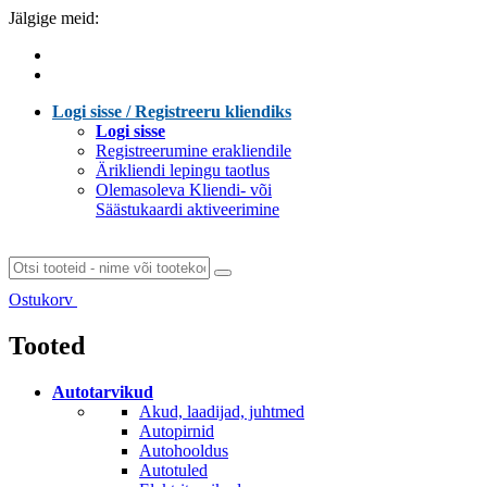
Jälgige meid:
Logi sisse / Registreeru kliendiks
Logi sisse
Registreerumine erakliendile
Ärikliendi lepingu taotlus
Olemasoleva Kliendi- või
Säästukaardi aktiveerimine
Ostukorv
Laen sisu...
Tooted
Autotarvikud
Akud, laadijad, juhtmed
Autopirnid
Autohooldus
Autotuled