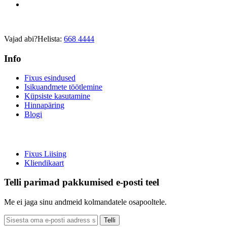
Vajad abi?
Helista:
668 4444
Info
Fixus esindused
Isikuandmete töötlemine
Küpsiste kasutamine
Hinnapäring
Blogi
Fixus Liising
Kliendikaart
Telli parimad pakkumised e-posti teel
Me ei jaga sinu andmeid kolmandatele osapooltele.
Telli