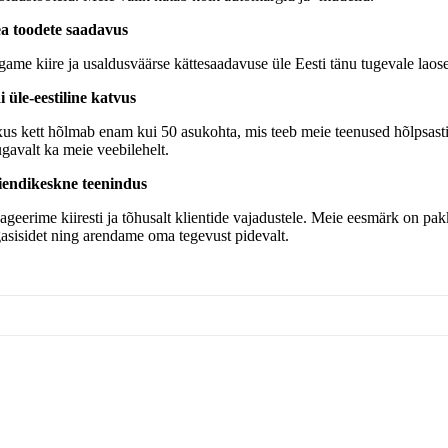
a toodete saadavus
game kiire ja usaldusväärse kättesaadavuse üle Eesti tänu tugevale laoseis
i üle-eestiline katvus
xus kett hõlmab enam kui 50 asukohta, mis teeb meie teenused hõlpsasti
gavalt ka meie veebilehelt.
iendikeskne teenindus
ageerime kiiresti ja tõhusalt klientide vajadustele. Meie eesmärk on pak
gasisidet ning arendame oma tegevust pidevalt.