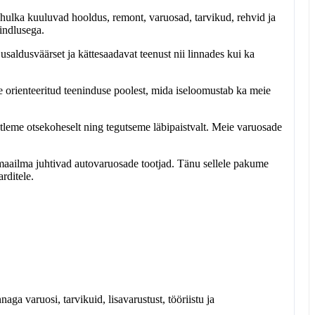
 hulka kuuluvad hooldus, remont, varuosad, tarvikud, rehvid ja
kindlusega.
usaldusväärset ja kättesaadavat teenust nii linnades kui ka
le orienteeritud teeninduse poolest, mida iseloomustab ka meie
tleme otsekoheselt ning tegutseme läbipaistvalt. Meie varuosade
aailma juhtivad autovaruosade tootjad. Tänu sellele pakume
rditele.
aga varuosi, tarvikuid, lisavarustust, tööriistu ja