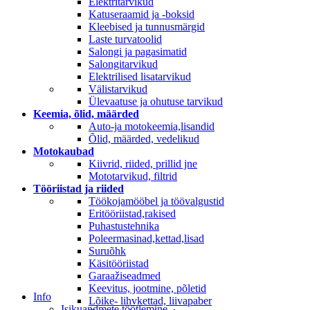
Elektritarvikud
Katuseraamid ja -boksid
Kleebised ja tunnusmärgid
Laste turvatoolid
Salongi ja pagasimatid
Salongitarvikud
Elektrilised lisatarvikud
Välistarvikud
Ülevaatuse ja ohutuse tarvikud
Keemia, õlid, määrded
Auto-ja motokeemia,lisandid
Õlid, määrded, vedelikud
Motokaubad
Kiivrid, riided, prillid jne
Mototarvikud, filtrid
Tööriistad ja riided
Töökojamööbel ja töövalgustid
Eritööriistad,rakised
Puhastustehnika
Poleermasinad,kettad,lisad
Suruõhk
Käsitööriistad
Garaažiseadmed
Keevitus, jootmine, põletid
Info
Lõike- lihvkettad, liivapaber
Isikuandmete töötlemine