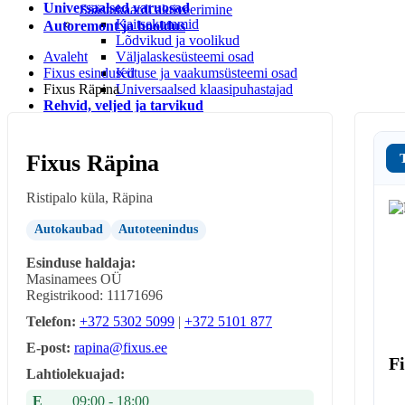
Universaalsed varuosad
Säästukaardi aktiveerimine
Kaitsekummid
Autoremont ja hooldus
Lõdvikud ja voolikud
Avaleht
Väljalaskesüsteemi osad
Fixus esindused
Kütuse ja vaakumsüsteemi osad
Fixus Räpina
Universaalsed klaasipuhastajad
Rehvid, veljed ja tarvikud
Rehvi ja velje tarvikud
Rehvid
LEIUNURK
Fixus Räpina
Leiunurk autotarvikud
Leiunurk jalgratta-ja spordikaubad
Ristipalo küla, Räpina
Leiunurk autokeemia ja õlid
Leiunurk matk ja vabaaeg
Autokaubad
Autoteenindus
Leiunurk aia ja kodukaubad
Esinduse haldaja:
Masinamees OÜ
Registrikood: 11171696
Telefon:
+372 5302 5099
|
+372 5101 877
E-post:
rapina@fixus.ee
Fi
Lahtiolekuajad:
E
09:00 - 18:00