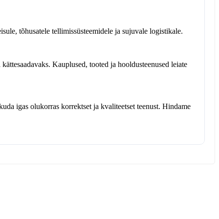
ule, tõhusatele tellimissüsteemidele ja sujuvale logistikale.
 kättesaadavaks. Kauplused, tooted ja hooldusteenused leiate
kuda igas olukorras korrektset ja kvaliteetset teenust. Hindame