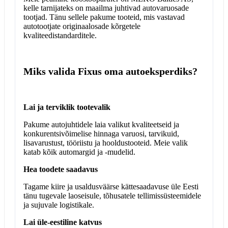
kelle tarnijateks on maailma juhtivad autovaruosade
tootjad. Tänu sellele pakume tooteid, mis vastavad
autotootjate originaalosade kõrgetele
kvaliteedistandarditele.
Miks valida Fixus oma autoeksperdiks?
Lai ja terviklik tootevalik
Pakume autojuhtidele laia valikut kvaliteetseid ja
konkurentsivõimelise hinnaga varuosi, tarvikuid,
lisavarustust, tööriistu ja hooldustooteid. Meie valik
katab kõik automargid ja -mudelid.
Hea toodete saadavus
Tagame kiire ja usaldusväärse kättesaadavuse üle Eesti
tänu tugevale laoseisule, tõhusatele tellimissüsteemidele
ja sujuvale logistikale.
Lai üle-eestiline katvus