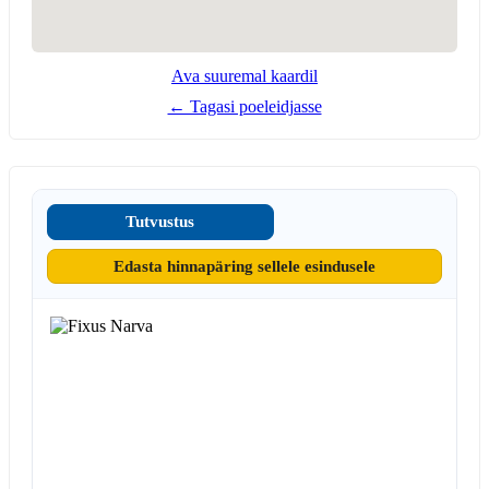
Ava suuremal kaardil
← Tagasi poeleidjasse
Tutvustus
Edasta hinnapäring sellele esindusele