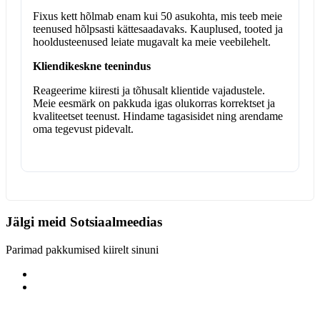
Fixus kett hõlmab enam kui 50 asukohta, mis teeb meie
teenused hõlpsasti kättesaadavaks. Kauplused, tooted ja
hooldusteenused leiate mugavalt ka meie veebilehelt.
Kliendikeskne teenindus
Reageerime kiiresti ja tõhusalt klientide vajadustele.
Meie eesmärk on pakkuda igas olukorras korrektset ja
kvaliteetset teenust. Hindame tagasisidet ning arendame
oma tegevust pidevalt.
Jälgi meid
Sotsiaalmeedias
Parimad pakkumised kiirelt sinuni