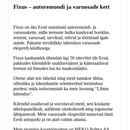
Fixus – autoremondi ja varuosade kett
Fixus on üks Eesti suurimaid autoremondi- ja
varuosakette, mille teenuste hulka kuuluvad hooldus,
remont, varuosad, tarvikud, rehvid ja tööriistad igale
autole. Pakume terviklikke lahendusi varuosade
eksperdi kindlusega.
Fixus kaubamärk ühendab ligi 50 ettevõtet üle Eesti,
pakkudes klientidele usaldusväärset ja kättesaadavat
teenust nii linnades kui ka maakondades.
Oleme alati teie lähedal ning meid tuntakse lihtsa,
sõbraliku ja lahendustele orienteeritud teeninduse
poolest, mida iseloomustab ka meie loosung “Lihtne
lahendus”.
Kliendid usaldavad ja soovitavad meid, sest kuulame
tähelepanelikult, suhtleme otsekoheselt ning tegutseme
läbipaistvalt. Meie varuosade eksperdid tunnevad hästi
Eesti autoparki ja on alati valmis aitama.
Meie peamine koostööpartner on MEKO Baltics AS,