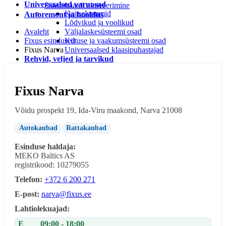
Universaalsed varuosad
Säästukaardi aktiveerimine
Kaitsekummid
Autoremont ja hooldus
Lõdvikud ja voolikud
Avaleht
Väljalaskesüsteemi osad
Fixus esindused
Kütuse ja vaakumsüsteemi osad
Fixus Narva
Universaalsed klaasipuhastajad
Rehvid, veljed ja tarvikud
Rehvi ja velje tarvikud
Rehvid
LEIUNURK
Fixus Narva
Leiunurk autotarvikud
Leiunurk jalgratta-ja spordikaubad
Võidu prospekt 19, Ida-Viru maakond, Narva 21008
Leiunurk autokeemia ja õlid
Leiunurk matk ja vabaaeg
Autokaubad
Rattakaubad
Leiunurk aia ja kodukaubad
Esinduse haldaja:
MEKO Baltics AS
registrikood: 10279055
Telefon:
+372 6 200 271
E-post:
narva@fixus.ee
Lahtiolekuajad:
E
09:00 - 18:00