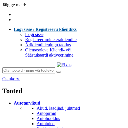
Jälgige meid:
Logi sisse / Registreeru kliendiks
Logi sisse
Registreerumine erakliendile
Ärikliendi lepingu taotlus
Olemasoleva Kliendi- või
Säästukaardi aktiveerimine
Ostukorv
Laen sisu...
Tooted
Autotarvikud
Akud, laadijad, juhtmed
Autopirnid
Autohooldus
Autotuled