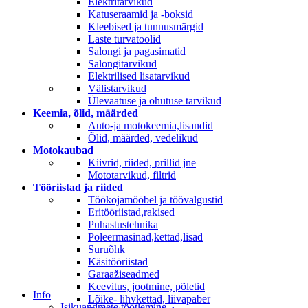
Elektritarvikud
Katuseraamid ja -boksid
Kleebised ja tunnusmärgid
Laste turvatoolid
Salongi ja pagasimatid
Salongitarvikud
Elektrilised lisatarvikud
Välistarvikud
Ülevaatuse ja ohutuse tarvikud
Keemia, õlid, määrded
Auto-ja motokeemia,lisandid
Õlid, määrded, vedelikud
Motokaubad
Kiivrid, riided, prillid jne
Mototarvikud, filtrid
Tööriistad ja riided
Töökojamööbel ja töövalgustid
Eritööriistad,rakised
Puhastustehnika
Poleermasinad,kettad,lisad
Suruõhk
Käsitööriistad
Garaažiseadmed
Keevitus, jootmine, põletid
Info
Lõike- lihvkettad, liivapaber
Isikuandmete töötlemine