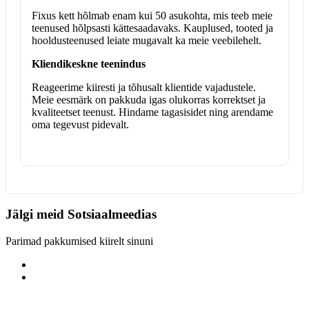
Fixus kett hõlmab enam kui 50 asukohta, mis teeb meie
teenused hõlpsasti kättesaadavaks. Kauplused, tooted ja
hooldusteenused leiate mugavalt ka meie veebilehelt.
Kliendikeskne teenindus
Reageerime kiiresti ja tõhusalt klientide vajadustele.
Meie eesmärk on pakkuda igas olukorras korrektset ja
kvaliteetset teenust. Hindame tagasisidet ning arendame
oma tegevust pidevalt.
Jälgi meid
Sotsiaalmeedias
Parimad pakkumised kiirelt sinuni