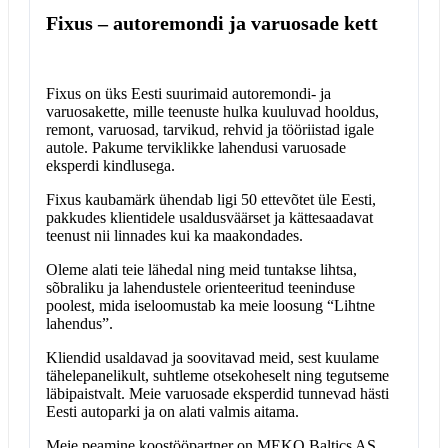
Fixus – autoremondi ja varuosade kett
Fixus on üks Eesti suurimaid autoremondi- ja
varuosakette, mille teenuste hulka kuuluvad hooldus,
remont, varuosad, tarvikud, rehvid ja tööriistad igale
autole. Pakume terviklikke lahendusi varuosade
eksperdi kindlusega.
Fixus kaubamärk ühendab ligi 50 ettevõtet üle Eesti,
pakkudes klientidele usaldusväärset ja kättesaadavat
teenust nii linnades kui ka maakondades.
Oleme alati teie lähedal ning meid tuntakse lihtsa,
sõbraliku ja lahendustele orienteeritud teeninduse
poolest, mida iseloomustab ka meie loosung “Lihtne
lahendus”.
Kliendid usaldavad ja soovitavad meid, sest kuulame
tähelepanelikult, suhtleme otsekoheselt ning tegutseme
läbipaistvalt. Meie varuosade eksperdid tunnevad hästi
Eesti autoparki ja on alati valmis aitama.
Meie peamine koostööpartner on MEKO Baltics AS,