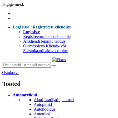
Jälgige meid:
Logi sisse / Registreeru kliendiks
Logi sisse
Registreerumine erakliendile
Ärikliendi lepingu taotlus
Olemasoleva Kliendi- või
Säästukaardi aktiveerimine
Ostukorv
Laen sisu...
Tooted
Autotarvikud
Akud, laadijad, juhtmed
Autopirnid
Autohooldus
Autotuled