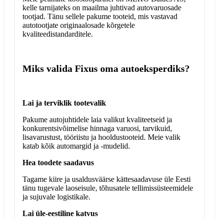
kelle tarnijateks on maailma juhtivad autovaruosade
tootjad. Tänu sellele pakume tooteid, mis vastavad
autotootjate originaalosade kõrgetele
kvaliteedistandarditele.
Miks valida Fixus oma autoeksperdiks?
Lai ja terviklik tootevalik
Pakume autojuhtidele laia valikut kvaliteetseid ja
konkurentsivõimelise hinnaga varuosi, tarvikuid,
lisavarustust, tööriistu ja hooldustooteid. Meie valik
katab kõik automargid ja -mudelid.
Hea toodete saadavus
Tagame kiire ja usaldusväärse kättesaadavuse üle Eesti
tänu tugevale laoseisule, tõhusatele tellimissüsteemidele
ja sujuvale logistikale.
Lai üle-eestiline katvus