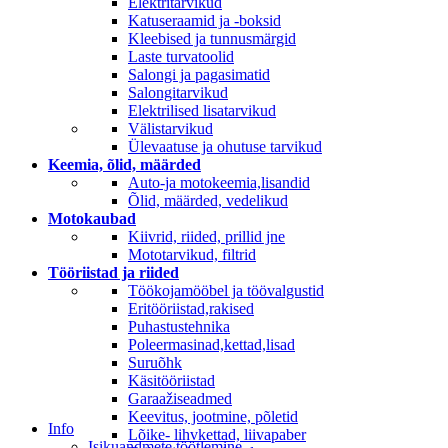
Elektritarvikud
Katuseraamid ja -boksid
Kleebised ja tunnusmärgid
Laste turvatoolid
Salongi ja pagasimatid
Salongitarvikud
Elektrilised lisatarvikud
Välistarvikud
Ülevaatuse ja ohutuse tarvikud
Keemia, õlid, määrded
Auto-ja motokeemia,lisandid
Õlid, määrded, vedelikud
Motokaubad
Kiivrid, riided, prillid jne
Mototarvikud, filtrid
Tööriistad ja riided
Töökojamööbel ja töövalgustid
Eritööriistad,rakised
Puhastustehnika
Poleermasinad,kettad,lisad
Suruõhk
Käsitööriistad
Garaažiseadmed
Keevitus, jootmine, põletid
Info
Lõike- lihvkettad, liivapaber
Isikuandmete töötlemine