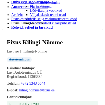
Universaalsed varuosad
Säästukaardi aktiveerimine
Kaitsekummid
Autoremont ja hooldus
Lõdvikud ja voolikud
Avaleht
Väljalaskesüsteemi osad
Fixus esindused
Kütuse ja vaakumsüsteemi osad
Fixus Kilingi-Nõmme
Universaalsed klaasipuhastajad
Rehvid, veljed ja tarvikud
Rehvi ja velje tarvikud
Rehvid
LEIUNURK
Fixus Kilingi-Nõmme
Leiunurk autotarvikud
Leiunurk jalgratta-ja spordikaubad
Lavi tee 1, Kilingi-Nõmme
Leiunurk autokeemia ja õlid
Leiunurk matk ja vabaaeg
Autoteenindus
Leiunurk aia ja kodukaubad
Esinduse haldaja:
Lavi Autoteenindus OÜ
Registrikood: 11363384
Telefon:
+372 5343 5544
E-post:
kilinginomme@fixus.ee
Lahtiolekuajad:
E
08:00 - 17:00