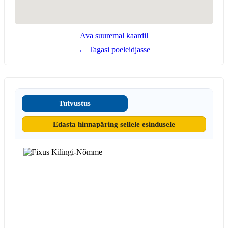
Ava suuremal kaardil
← Tagasi poeleidjasse
Tutvustus
Edasta hinnapäring sellele esindusele