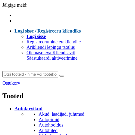
Jälgige meid:
Logi sisse / Registreeru kliendiks
Logi sisse
Registreerumine erakliendile
Ärikliendi lepingu taotlus
Olemasoleva Kliendi- või
Säästukaardi aktiveerimine
Ostukorv
Laen sisu...
Tooted
Autotarvikud
Akud, laadijad, juhtmed
Autopirnid
Autohooldus
Autotuled