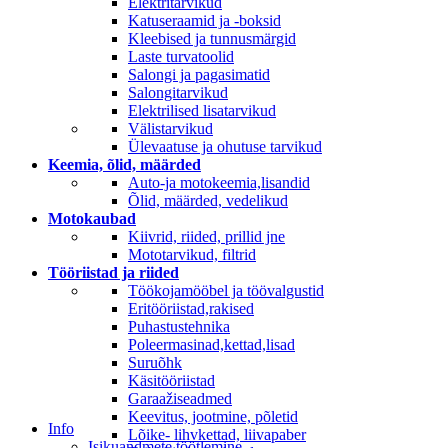
Elektritarvikud
Katuseraamid ja -boksid
Kleebised ja tunnusmärgid
Laste turvatoolid
Salongi ja pagasimatid
Salongitarvikud
Elektrilised lisatarvikud
Välistarvikud
Ülevaatuse ja ohutuse tarvikud
Keemia, õlid, määrded
Auto-ja motokeemia,lisandid
Õlid, määrded, vedelikud
Motokaubad
Kiivrid, riided, prillid jne
Mototarvikud, filtrid
Tööriistad ja riided
Töökojamööbel ja töövalgustid
Eritööriistad,rakised
Puhastustehnika
Poleermasinad,kettad,lisad
Suruõhk
Käsitööriistad
Garaažiseadmed
Keevitus, jootmine, põletid
Info
Lõike- lihvkettad, liivapaber
Isikuandmete töötlemine