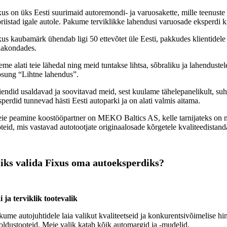
xus on üks Eesti suurimaid autoremondi- ja varuosakette, mille teenuste
öriistad igale autole. Pakume terviklikke lahendusi varuosade eksperdi 
xus kaubamärk ühendab ligi 50 ettevõtet üle Eesti, pakkudes klientidele 
akondades.
eme alati teie lähedal ning meid tuntakse lihtsa, sõbraliku ja lahenduste
osung “Lihtne lahendus”.
iendid usaldavad ja soovitavad meid, sest kuulame tähelepanelikult, suh
sperdid tunnevad hästi Eesti autoparki ja on alati valmis aitama.
ie peamine koostööpartner on MEKO Baltics AS, kelle tarnijateks on m
oteid, mis vastavad autotootjate originaalosade kõrgetele kvaliteedistanda
iks valida Fixus oma autoeksperdiks?
i ja terviklik tootevalik
kume autojuhtidele laia valikut kvaliteetseid ja konkurentsivõimelise hinn
oldustooteid. Meie valik katab kõik automargid ja -mudelid.