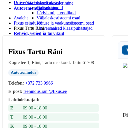
Universaalsed varuosad
Säästukaardi aktiveerimine
Kaitsekummid
Autoremont ja hooldus
Lõdvikud ja voolikud
Avaleht
Väljalaskesüsteemi osad
Fixus esindused
Kütuse ja vaakumsüsteemi osad
Fixus Tartu Räni
Universaalsed klaasipuhastajad
Rehvid, veljed ja tarvikud
Rehvi ja velje tarvikud
Rehvid
LEIUNURK
Fixus Tartu Räni
Leiunurk autotarvikud
Leiunurk jalgratta-ja spordikaubad
Kogre tee 1, Räni, Tartu maakond, Tartu 61708
Leiunurk autokeemia ja õlid
Leiunurk matk ja vabaaeg
Autoteenindus
Leiunurk aia ja kodukaubad
Telefon:
+372 733 9966
E-post:
teenindus.rani@fixus.ee
Lahtiolekuajad:
E
09:00 - 18:00
Fi
T
09:00 - 18:00
K
09:00 - 18:00