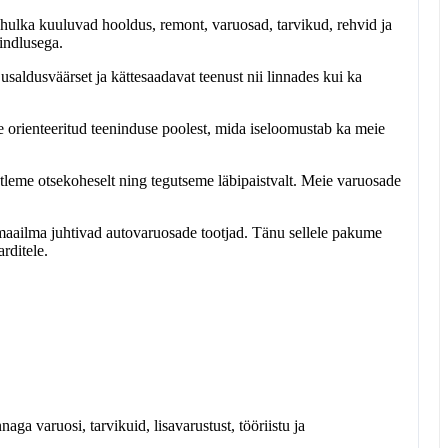
 hulka kuuluvad hooldus, remont, varuosad, tarvikud, rehvid ja
kindlusega.
usaldusväärset ja kättesaadavat teenust nii linnades kui ka
le orienteeritud teeninduse poolest, mida iseloomustab ka meie
tleme otsekoheselt ning tegutseme läbipaistvalt. Meie varuosade
aailma juhtivad autovaruosade tootjad. Tänu sellele pakume
rditele.
aga varuosi, tarvikuid, lisavarustust, tööriistu ja