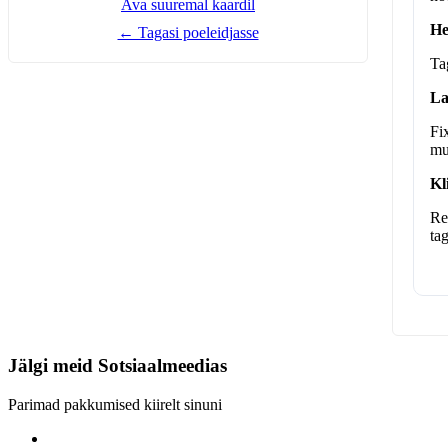
Ava suuremal kaardil
He
← Tagasi poeleidjasse
Ta
La
Fi
mu
Kl
Re
ta
Jälgi meid
Sotsiaalmeedias
Parimad pakkumised kiirelt sinuni