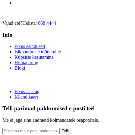
Vajad abi?
Helista:
668 4444
Info
Fixus esindused
Isikuandmete töötlemine
Küpsiste kasutamine
Hinnapäring
Blogi
Fixus Liising
Kliendikaart
Telli parimad pakkumised e-posti teel
Me ei jaga sinu andmeid kolmandatele osapooltele.
Telli