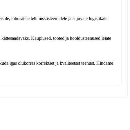
ule, tõhusatele tellimissüsteemidele ja sujuvale logistikale.
 kättesaadavaks. Kauplused, tooted ja hooldusteenused leiate
kuda igas olukorras korrektset ja kvaliteetset teenust. Hindame