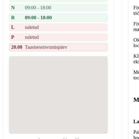
Fi
N
09:00 - 18:00
tö
R
09:00 - 18:00
Fi
L
suletud
ma
P
suletud
Ol
lo
20.08
Taasiseseisvumispäev
Kl
ek
Me
to
M
La
Pa
ho