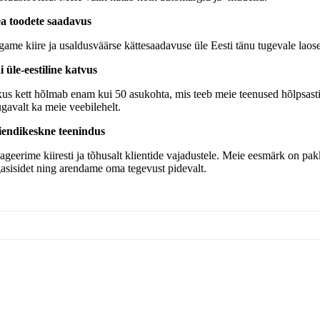
a toodete saadavus
game kiire ja usaldusväärse kättesaadavuse üle Eesti tänu tugevale laoseis
i üle-eestiline katvus
xus kett hõlmab enam kui 50 asukohta, mis teeb meie teenused hõlpsasti
gavalt ka meie veebilehelt.
iendikeskne teenindus
ageerime kiiresti ja tõhusalt klientide vajadustele. Meie eesmärk on pak
gasisidet ning arendame oma tegevust pidevalt.