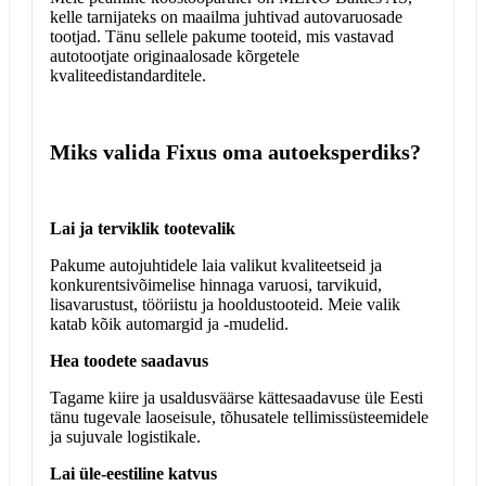
kelle tarnijateks on maailma juhtivad autovaruosade
tootjad. Tänu sellele pakume tooteid, mis vastavad
autotootjate originaalosade kõrgetele
kvaliteedistandarditele.
Miks valida Fixus oma autoeksperdiks?
Lai ja terviklik tootevalik
Pakume autojuhtidele laia valikut kvaliteetseid ja
konkurentsivõimelise hinnaga varuosi, tarvikuid,
lisavarustust, tööriistu ja hooldustooteid. Meie valik
katab kõik automargid ja -mudelid.
Hea toodete saadavus
Tagame kiire ja usaldusväärse kättesaadavuse üle Eesti
tänu tugevale laoseisule, tõhusatele tellimissüsteemidele
ja sujuvale logistikale.
Lai üle-eestiline katvus