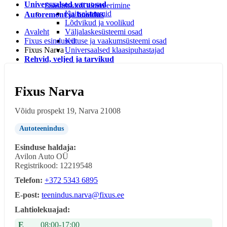
Universaalsed varuosad
Säästukaardi aktiveerimine
Kaitsekummid
Autoremont ja hooldus
Lõdvikud ja voolikud
Avaleht
Väljalaskesüsteemi osad
Fixus esindused
Kütuse ja vaakumsüsteemi osad
Fixus Narva
Universaalsed klaasipuhastajad
Rehvid, veljed ja tarvikud
Rehvi ja velje tarvikud
Rehvid
LEIUNURK
Fixus Narva
Leiunurk autotarvikud
Leiunurk jalgratta-ja spordikaubad
Võidu prospekt 19, Narva 21008
Leiunurk autokeemia ja õlid
Leiunurk matk ja vabaaeg
Autoteenindus
Leiunurk aia ja kodukaubad
Esinduse haldaja:
Avilon Auto OÜ
Registrikood: 12219548
Telefon:
+372 5343 6895
E-post:
teenindus.narva@fixus.ee
Lahtiolekuajad:
E
08:00-17:00