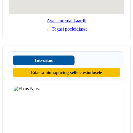
Ava suuremal kaardil
← Tagasi poeleidjasse
Tutvustus
Edasta hinnapäring sellele esindusele