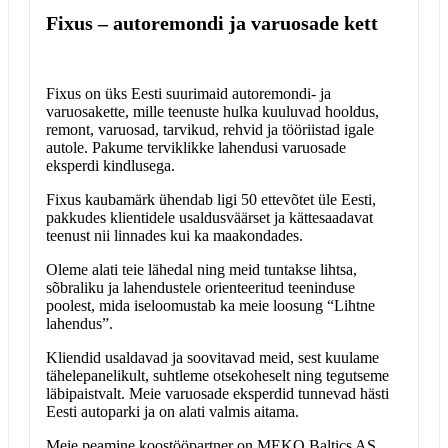
Fixus – autoremondi ja varuosade kett
Fixus on üks Eesti suurimaid autoremondi- ja
varuosakette, mille teenuste hulka kuuluvad hooldus,
remont, varuosad, tarvikud, rehvid ja tööriistad igale
autole. Pakume terviklikke lahendusi varuosade
eksperdi kindlusega.
Fixus kaubamärk ühendab ligi 50 ettevõtet üle Eesti,
pakkudes klientidele usaldusväärset ja kättesaadavat
teenust nii linnades kui ka maakondades.
Oleme alati teie lähedal ning meid tuntakse lihtsa,
sõbraliku ja lahendustele orienteeritud teeninduse
poolest, mida iseloomustab ka meie loosung “Lihtne
lahendus”.
Kliendid usaldavad ja soovitavad meid, sest kuulame
tähelepanelikult, suhtleme otsekoheselt ning tegutseme
läbipaistvalt. Meie varuosade eksperdid tunnevad hästi
Eesti autoparki ja on alati valmis aitama.
Meie peamine koostööpartner on MEKO Baltics AS,