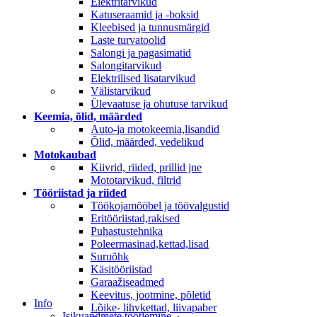
Elektritarvikud
Katuseraamid ja -boksid
Kleebised ja tunnusmärgid
Laste turvatoolid
Salongi ja pagasimatid
Salongitarvikud
Elektrilised lisatarvikud
Välistarvikud
Ülevaatuse ja ohutuse tarvikud
Keemia, õlid, määrded
Auto-ja motokeemia,lisandid
Õlid, määrded, vedelikud
Motokaubad
Kiivrid, riided, prillid jne
Mototarvikud, filtrid
Tööriistad ja riided
Töökojamööbel ja töövalgustid
Eritööriistad,rakised
Puhastustehnika
Poleermasinad,kettad,lisad
Suruõhk
Käsitööriistad
Garaažiseadmed
Keevitus, jootmine, põletid
Info
Lõike- lihvkettad, liivapaber
Isikuandmete töötlemine