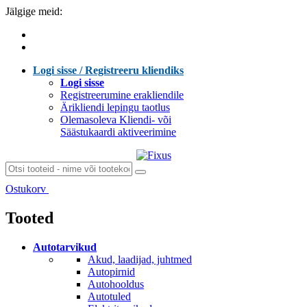
Jälgige meid:
Logi sisse / Registreeru kliendiks
Logi sisse
Registreerumine erakliendile
Ärikliendi lepingu taotlus
Olemasoleva Kliendi- või
Säästukaardi aktiveerimine
Ostukorv
Laen sisu...
Tooted
Autotarvikud
Akud, laadijad, juhtmed
Autopirnid
Autohooldus
Autotuled