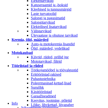
Elektritarvikud
Katuseraamid ja -boksid
Kleebised ja tunnusmärgid
Laste turvatoolid
Salongi ja pagasimatid
Salongitarvikud
Elektrilised lisatarvikud
Välistarvikud
Ülevaatuse ja ohutuse tarvikud
Keemia, õlid, määrded
Auto-ja motokeemia,lisandid
Õlid, määrded, vedelikud
Motokaubad
Kiivrid, riided, prillid jne
Mototarvikud, filtrid
Tööriistad ja riided
Töökojamööbel ja töövalgustid
Eritööriistad,rakised
Puhastustehnika
Poleermasinad,kettad,lisad
Suruõhk
Käsitööriistad
Garaažiseadmed
Keevitus, jootmine, põletid
Info
Lõike- lihvkettad, liivapaber
Isikuandmete töötlemine