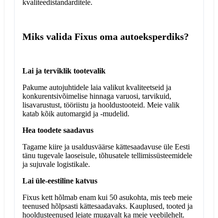
kvaliteedistandarditele.
Miks valida Fixus oma autoeksperdiks?
Lai ja terviklik tootevalik
Pakume autojuhtidele laia valikut kvaliteetseid ja
konkurentsivõimelise hinnaga varuosi, tarvikuid,
lisavarustust, tööriistu ja hooldustooteid. Meie valik
katab kõik automargid ja -mudelid.
Hea toodete saadavus
Tagame kiire ja usaldusväärse kättesaadavuse üle Eesti
tänu tugevale laoseisule, tõhusatele tellimissüsteemidele
ja sujuvale logistikale.
Lai üle-eestiline katvus
Fixus kett hõlmab enam kui 50 asukohta, mis teeb meie
teenused hõlpsasti kättesaadavaks. Kauplused, tooted ja
hooldusteenused leiate mugavalt ka meie veebilehelt.