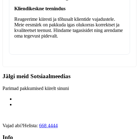
Kliendikeskne teenindus
Reageerime kiiresti ja tõhusalt klientide vajadustele.
Meie eesmärk on pakkuda igas olukorras korrektset ja
kvaliteetset teenust. Hindame tagasisidet ning arendame
oma tegevust pidevalt.
Jälgi meid
Sotsiaalmeedias
Parimad pakkumised kiirelt sinuni
Vajad abi?
Helista:
668 4444
Info