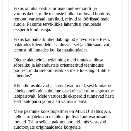
Fixus on üks Eesti suurimaid autoremondi- ja
varuosakette, mille teenuste hulka kuuluvad hooldus,
remont, varuosad, tarvikud, rehvid ja tööriistad igale
autole. Pakume terviklikke lahendusi varuosade
eksperdi kindlusega.
Fixus kaubamärk ühendab ligi 50 ettevõtet üle Eesti,
pakkudes klientidele usaldusväärset ja kättesaadavat
teenust nii linnades kui ka maakondades.
Oleme alati teie lähedal ning meid tuntakse lihtsa,
sõbraliku ja lahendustele orienteeritud teeninduse
poolest, mida iseloomustab ka meie loosung “Lihtne
lahendus”.
Kliendid usaldavad ja soovitavad meid, sest kuulame
tähelepanelikult, suhtleme otsekoheselt ning tegutseme
läbipaistvalt. Meie varuosade eksperdid tunnevad hästi
Eesti autoparki ja on alati valmis aitama.
Meie peamine koostööpartner on MEKO Baltics AS,
kelle tarnijateks on maailma juhtivad autovaruosade
tootjad. Tänu sellele pakume tooteid, mis vastavad
autotootjate originaalosade kõrgetele