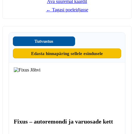
Ava suuremal kaardil
← Tagasi poeleidjasse
Tutvustus
Edasta hinnapäring sellele esindusele
Fixus – autoremondi ja varuosade kett