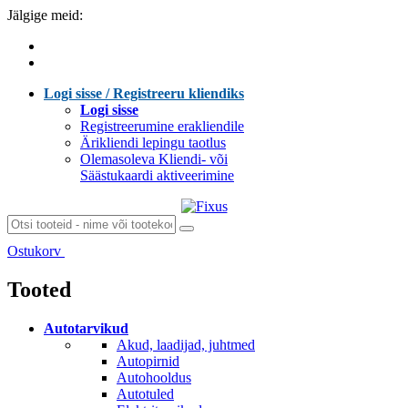
Jälgige meid:
Logi sisse / Registreeru kliendiks
Logi sisse
Registreerumine erakliendile
Ärikliendi lepingu taotlus
Olemasoleva Kliendi- või
Säästukaardi aktiveerimine
Ostukorv
Laen sisu...
Tooted
Autotarvikud
Akud, laadijad, juhtmed
Autopirnid
Autohooldus
Autotuled