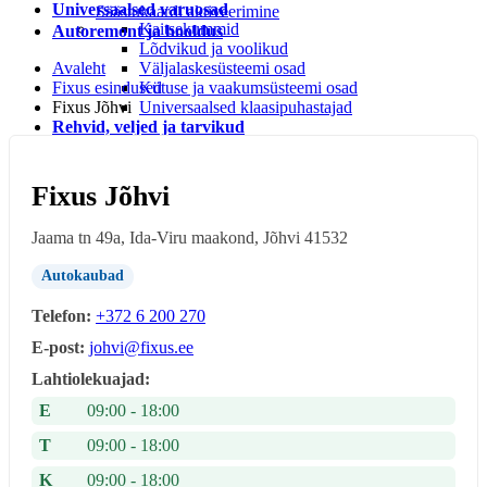
Universaalsed varuosad
Säästukaardi aktiveerimine
Kaitsekummid
Autoremont ja hooldus
Lõdvikud ja voolikud
Avaleht
Väljalaskesüsteemi osad
Fixus esindused
Kütuse ja vaakumsüsteemi osad
Fixus Jõhvi
Universaalsed klaasipuhastajad
Rehvid, veljed ja tarvikud
Rehvi ja velje tarvikud
Rehvid
LEIUNURK
Fixus Jõhvi
Leiunurk autotarvikud
Leiunurk jalgratta-ja spordikaubad
Jaama tn 49a, Ida-Viru maakond, Jõhvi 41532
Leiunurk autokeemia ja õlid
Leiunurk matk ja vabaaeg
Autokaubad
Leiunurk aia ja kodukaubad
Telefon:
+372 6 200 270
E-post:
johvi@fixus.ee
Lahtiolekuajad:
E
09:00 - 18:00
T
09:00 - 18:00
K
09:00 - 18:00