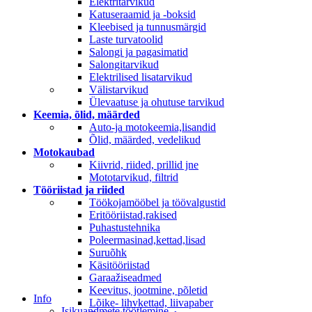
Elektritarvikud
Katuseraamid ja -boksid
Kleebised ja tunnusmärgid
Laste turvatoolid
Salongi ja pagasimatid
Salongitarvikud
Elektrilised lisatarvikud
Välistarvikud
Ülevaatuse ja ohutuse tarvikud
Keemia, õlid, määrded
Auto-ja motokeemia,lisandid
Õlid, määrded, vedelikud
Motokaubad
Kiivrid, riided, prillid jne
Mototarvikud, filtrid
Tööriistad ja riided
Töökojamööbel ja töövalgustid
Eritööriistad,rakised
Puhastustehnika
Poleermasinad,kettad,lisad
Suruõhk
Käsitööriistad
Garaažiseadmed
Keevitus, jootmine, põletid
Info
Lõike- lihvkettad, liivapaber
Isikuandmete töötlemine