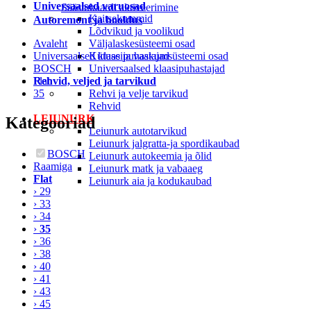
Universaalsed varuosad
Säästukaardi aktiveerimine
Kaitsekummid
Autoremont ja hooldus
Lõdvikud ja voolikud
Avaleht
Väljalaskesüsteemi osad
Universaalsed klaasipuhastajad
Kütuse ja vaakumsüsteemi osad
BOSCH
Universaalsed klaasipuhastajad
Rehvid, veljed ja tarvikud
Flat
35
Rehvi ja velje tarvikud
Rehvid
LEIUNURK
Kategooriad
Leiunurk autotarvikud
Leiunurk jalgratta-ja spordikaubad
BOSCH
Leiunurk autokeemia ja õlid
Raamiga
Leiunurk matk ja vabaaeg
Flat
Leiunurk aia ja kodukaubad
› 29
› 33
› 34
›
35
› 36
› 38
› 40
› 41
› 43
› 45