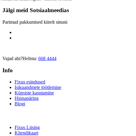
Jälgi meid
Sotsiaalmeedias
Parimad pakkumised kiirelt sinuni
Vajad abi?
Helista:
668 4444
Info
Fixus esindused
Isikuandmete töötlemine
Küpsiste kasutamine
Hinnapäring
Blogi
Fixus Liising
Kliendikaart