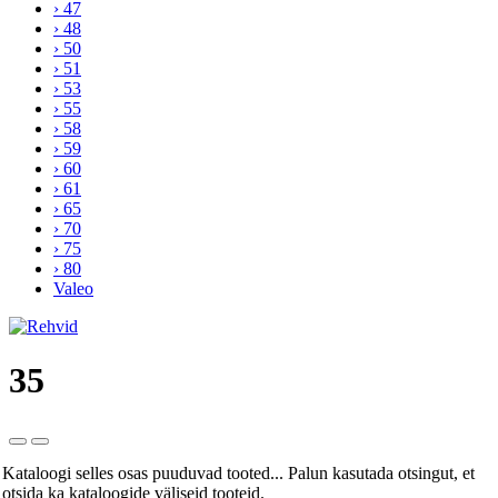
› 47
› 48
› 50
› 51
› 53
› 55
› 58
› 59
› 60
› 61
› 65
› 70
› 75
› 80
Valeo
35
Kataloogi selles osas puuduvad tooted... Palun kasutada otsingut, et
otsida ka kataloogide väliseid tooteid.