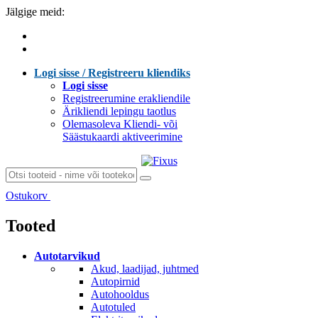
Jälgige meid:
Logi sisse / Registreeru kliendiks
Logi sisse
Registreerumine erakliendile
Ärikliendi lepingu taotlus
Olemasoleva Kliendi- või
Säästukaardi aktiveerimine
Ostukorv
Laen sisu...
Tooted
Autotarvikud
Akud, laadijad, juhtmed
Autopirnid
Autohooldus
Autotuled