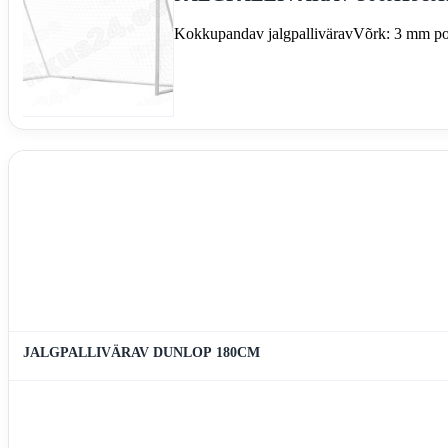
Kokkupandav jalgpallivärav
Võrk: 3 mm po
JALGPALLIVÄRAV DUNLOP 180CM