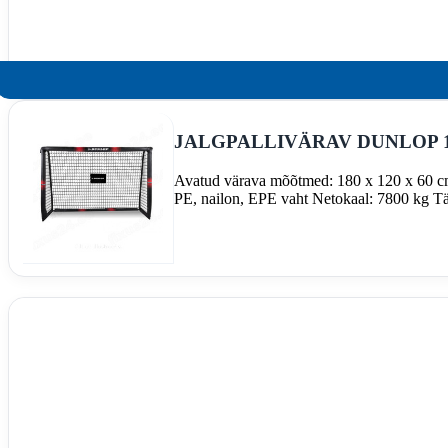
JALGPALLIVÄRAV DUNLOP 
Avatud värava mõõtmed: 180 x 120 x 60 cm 
PE, nailon, EPE vaht Netokaal: 7800 kg Täi