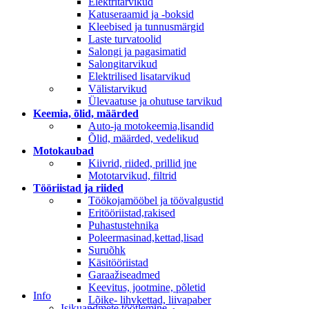
Elektritarvikud
Katuseraamid ja -boksid
Kleebised ja tunnusmärgid
Laste turvatoolid
Salongi ja pagasimatid
Salongitarvikud
Elektrilised lisatarvikud
Välistarvikud
Ülevaatuse ja ohutuse tarvikud
Keemia, õlid, määrded
Auto-ja motokeemia,lisandid
Õlid, määrded, vedelikud
Motokaubad
Kiivrid, riided, prillid jne
Mototarvikud, filtrid
Tööriistad ja riided
Töökojamööbel ja töövalgustid
Eritööriistad,rakised
Puhastustehnika
Poleermasinad,kettad,lisad
Suruõhk
Käsitööriistad
Garaažiseadmed
Keevitus, jootmine, põletid
Info
Lõike- lihvkettad, liivapaber
Isikuandmete töötlemine