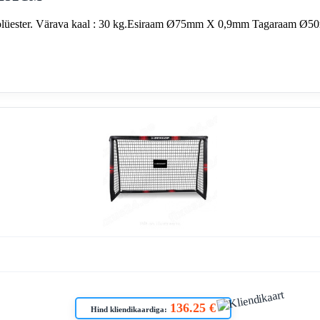
lüester.
Värava kaal : 30 kg.
Esiraam Ø75mm X 0,9mm
Tagaraam Ø5
136.25 €
Hind kliendikaardiga: