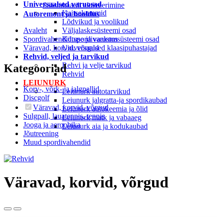
Universaalsed varuosad
Säästukaardi aktiveerimine
Kaitsekummid
Autoremont ja hooldus
Lõdvikud ja voolikud
Avaleht
Väljalaskesüsteemi osad
Spordivahendid,spordivarustus
Kütuse ja vaakumsüsteemi osad
Väravad, korvid, võrgud
Universaalsed klaasipuhastajad
Rehvid, veljed ja tarvikud
Rehvi ja velje tarvikud
Kategooriad
Rehvid
LEIUNURK
Korv-, võrk- ja jalgpallid
Leiunurk autotarvikud
Discgolf
Leiunurk jalgratta-ja spordikaubad
Väravad, korvid, võrgud
Leiunurk autokeemia ja õlid
Sulgpall, lauatennis, tennis
Leiunurk matk ja vabaaeg
Jooga ja aeroobika
Leiunurk aia ja kodukaubad
Jõutreening
Muud spordivahendid
Väravad, korvid, võrgud