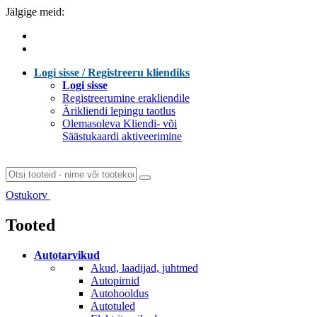
Jälgige meid:
Logi sisse / Registreeru kliendiks
Logi sisse
Registreerumine erakliendile
Ärikliendi lepingu taotlus
Olemasoleva Kliendi- või
Säästukaardi aktiveerimine
Ostukorv
Laen sisu...
Tooted
Autotarvikud
Akud, laadijad, juhtmed
Autopirnid
Autohooldus
Autotuled