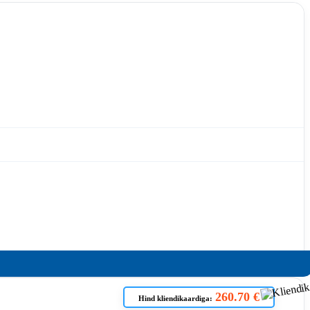
260.70 €
Hind kliendikaardiga: