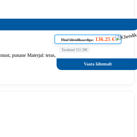
136.25 €
Hind kliendikaardiga:
Tavahind 151.39€
ust, punane Materjal: teras,
Vaata lähemalt