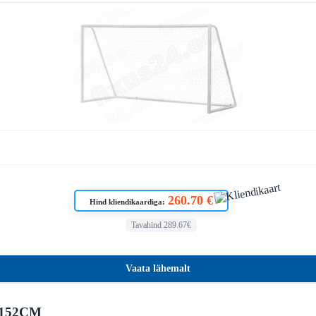
260.70 €
Hind kliendikaardiga:
Tavahind 289.67€
Vaata lähemalt
152CM