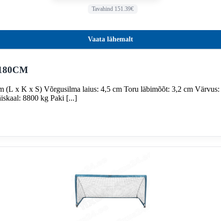
Tavahind 151.39€
Vaata lähemalt
180CM
(L x K x S) Võrgusilma laius: 4,5 cm Toru läbimõõt: 3,2 cm Värvus: m
skaal: 8800 kg Paki [...]