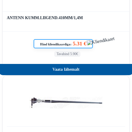
ANTENN KUMM.LIIGEND.410MM/1,4M
5.31 €
Hind kliendikaardiga:
Tavahind 5.90€
Vaata lähemalt