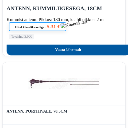
ANTENN, KUMMILIIGESEGA, 18CM
Kummist antenn. Pikkus: 180 mm, kaabli pikkus: 2 m.
5.31 €
Hind kliendikaardiga:
Tavahind 5.90€
Vaata lähemalt
ANTENN, PORITIIVALE, 78.5CM