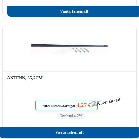
Vaata lähemalt
ANTENN, 35,5CM
4.27 €
Hind kliendikaardiga:
Tavahind 4.75€
Vaata lähemalt