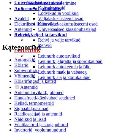
Universaalsed varuosad
Säästukaardi aktiveerimine
Kaitsekummid
Autoremont ja hooldus
Lõdvikud ja voolikud
Avaleht
Väljalaskesüsteemi osad
Elektrilised lisatarvikud
Kütuse ja vaakumsüsteemi osad
Antennid
Universaalsed klaasipuhastajad
Rehvid, veljed ja tarvikud
Antennid
Rehvi ja velje tarvikud
Rehvid
Kategooriad
LEIUNURK
Leiunurk autotarvikud
Automakid
Leiunurk jalgratta-ja spordikaubad
Kõlarid
Leiunurk autokeemia ja õlid
Subwooferid
Leiunurk matk ja vabaaeg
Võimendid
Leiunurk aia ja kodukaubad
Kõlarirõngad ja katted
Antennid
Antenni tarvikud, juhtmed
Handsfreed-käedvabad seadmed
Kellad, termomeetrid
Signaalid,pasunad
Raadiosaatjad ja antennid
Näidikud ja lisad
Ventilaatorid ja soojapuhurid
Inverterid, voolumuundurid