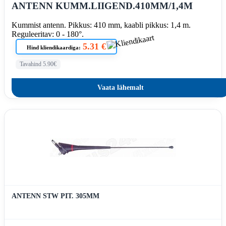
ANTENN KUMM.LIIGEND.410MM/1,4M
Kummist antenn. Pikkus: 410 mm, kaabli pikkus: 1,4 m.
Reguleeritav: 0 - 180°.
5.31 €
Hind kliendikaardiga:
Tavahind 5.90€
Vaata lähemalt
ANTENN STW PIT. 305MM