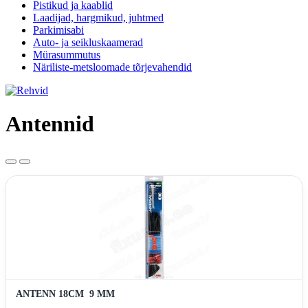
Pistikud ja kaablid
Laadijad, hargmikud, juhtmed
Parkimisabi
Auto- ja seikluskaamerad
Mürasummutus
Näriliste-metsloomade tõrjevahendid
Antennid
ANTENN 18CM  9 MM