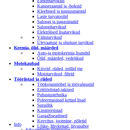
Elektritarvikud
Katuseraamid ja -boksid
Kleebised ja tunnusmärgid
Laste turvatoolid
Salongi ja pagasimatid
Salongitarvikud
Elektrilised lisatarvikud
Välistarvikud
Ülevaatuse ja ohutuse tarvikud
Keemia, õlid, määrded
Auto-ja motokeemia,lisandid
Õlid, määrded, vedelikud
Motokaubad
Kiivrid, riided, prillid jne
Mototarvikud, filtrid
Tööriistad ja riided
Töökojamööbel ja töövalgustid
Eritööriistad,rakised
Puhastustehnika
Poleermasinad,kettad,lisad
Suruõhk
Käsitööriistad
Garaažiseadmed
Keevitus, jootmine, põletid
Info
Lõike- lihvkettad, liivapaber
Isikuandmete töötlemine