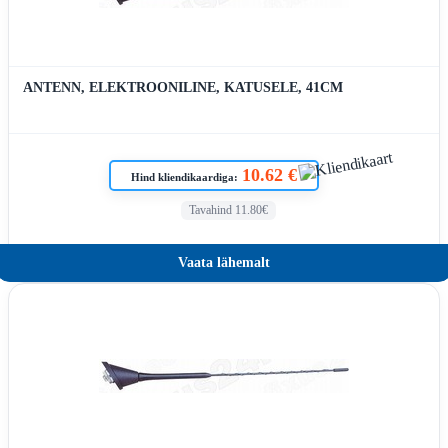
ANTENN, ELEKTROONILINE, KATUSELE, 41CM
10.62 €
Hind kliendikaardiga:
Tavahind 11.80€
Vaata lähemalt