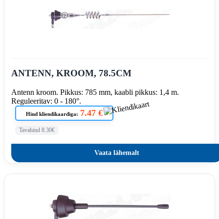
ANTENN, KROOM, 78.5CM
Antenn kroom. Pikkus: 785 mm, kaabli pikkus: 1,4 m.
Reguleeritav: 0 - 180°.
7.47 €
Hind kliendikaardiga:
Tavahind 8.30€
Vaata lähemalt