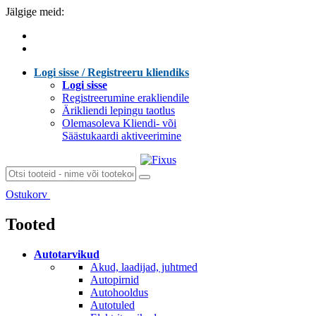
Jälgige meid:
Logi sisse / Registreeru kliendiks
Logi sisse
Registreerumine erakliendile
Ärikliendi lepingu taotlus
Olemasoleva Kliendi- või
Säästukaardi aktiveerimine
Ostukorv
Laen sisu...
Tooted
Autotarvikud
Akud, laadijad, juhtmed
Autopirnid
Autohooldus
Autotuled