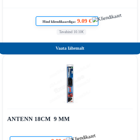
9.09 €
Hind kliendikaardiga:
Tavahind 10.10€
Vaata lähemalt
ANTENN 18CM  9 MM