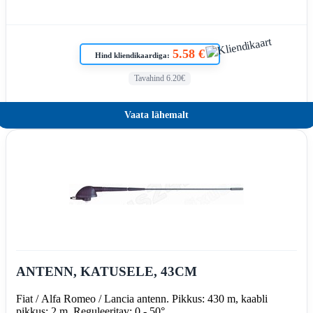
5.58 €
Hind kliendikaardiga:
Tavahind 6.20€
Vaata lähemalt
ANTENN, KATUSELE, 43CM
Fiat / Alfa Romeo / Lancia antenn. Pikkus: 430 m, kaabli
pikkus: 2 m. Reguleeritav: 0 - 50°.