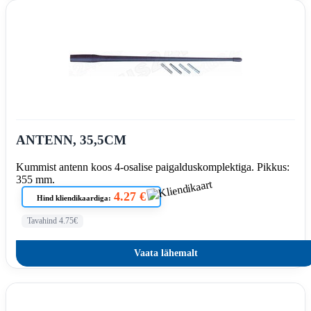
ANTENN, 35,5CM
Kummist antenn koos 4-osalise paigalduskomplektiga. Pikkus:
355 mm.
4.27 €
Hind kliendikaardiga:
Tavahind 4.75€
Vaata lähemalt