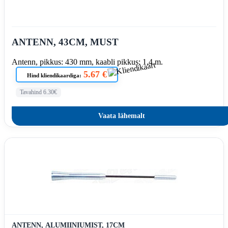
ANTENN, 43CM, MUST
Antenn, pikkus: 430 mm, kaabli pikkus: 1,4 m.
5.67 €
Hind kliendikaardiga:
Tavahind 6.30€
Vaata lähemalt
ANTENN, ALUMIINIUMIST, 17CM