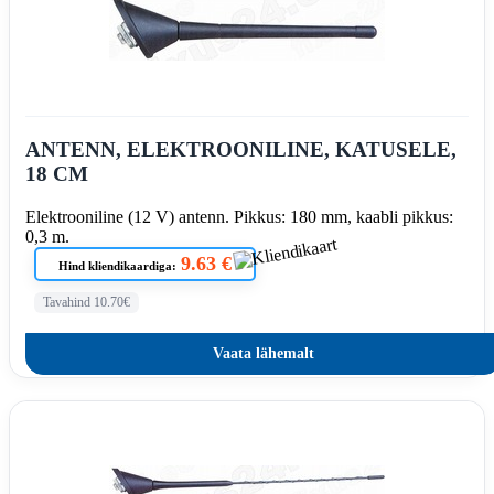
ANTENN, ELEKTROONILINE, KATUSELE,
18 CM
Elektrooniline (12 V) antenn. Pikkus: 180 mm, kaabli pikkus:
0,3 m.
9.63 €
Hind kliendikaardiga:
Tavahind 10.70€
Vaata lähemalt