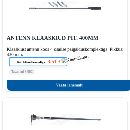
ANTENN KLAASKIUD PIT. 400MM
Klaaskiust antenn koos 4-osalise paigalduskomplektiga. Pikkus:
430 mm.
3.51 €
Hind kliendikaardiga:
Tavahind 3.90€
Vaata lähemalt