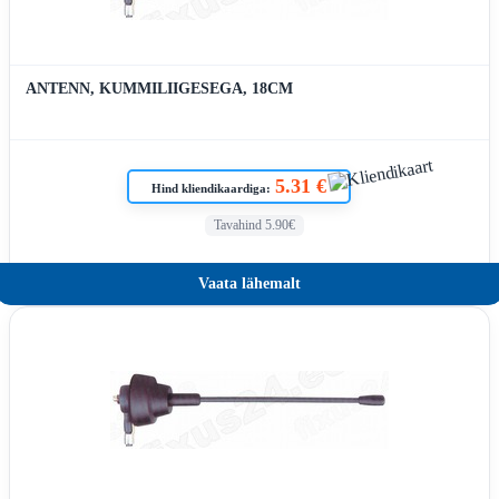
ANTENN, KUMMILIIGESEGA, 18CM
5.31 €
Hind kliendikaardiga:
Tavahind 5.90€
Vaata lähemalt