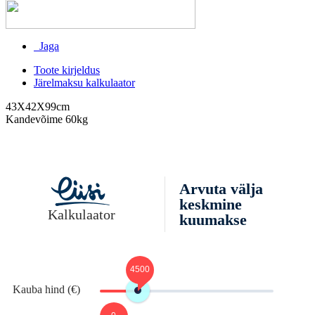
Jaga
Toote kirjeldus
Järelmaksu kalkulaator
43X42X99cm
Kandevõime 60kg