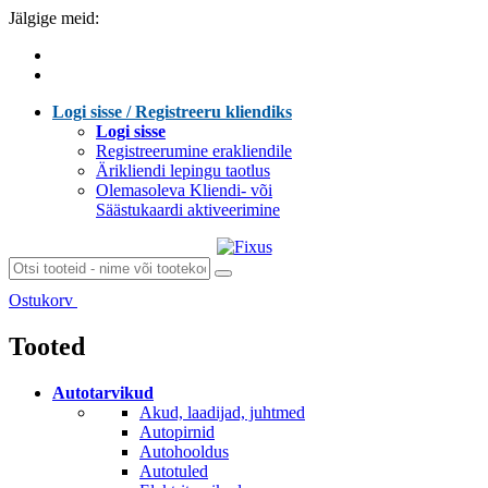
Jälgige meid:
Logi sisse / Registreeru kliendiks
Logi sisse
Registreerumine erakliendile
Ärikliendi lepingu taotlus
Olemasoleva Kliendi- või
Säästukaardi aktiveerimine
Ostukorv
Laen sisu...
Tooted
Autotarvikud
Akud, laadijad, juhtmed
Autopirnid
Autohooldus
Autotuled