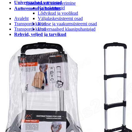
Universaalsed varuosad
Säästukaardi aktiveerimine
Kaitsekummid
Autoremont ja hooldus
Lõdvikud ja voolikud
Avaleht
Väljalaskesüsteemi osad
Transpordi kärud
Kütuse ja vaakumsüsteemi osad
Transpordi kärud
Universaalsed klaasipuhastajad
Rehvid, veljed ja tarvikud
Rehvi ja velje tarvikud
Rehvid
LEIUNURK
Leiunurk autotarvikud
Leiunurk jalgratta-ja spordikaubad
Leiunurk autokeemia ja õlid
Leiunurk matk ja vabaaeg
Leiunurk aia ja kodukaubad