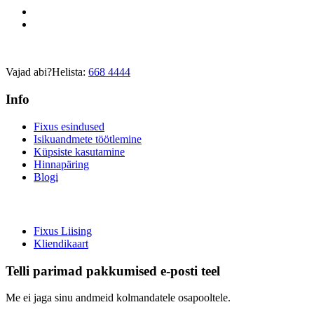
Vajad abi?
Helista:
668 4444
Info
Fixus esindused
Isikuandmete töötlemine
Küpsiste kasutamine
Hinnapäring
Blogi
Fixus Liising
Kliendikaart
Telli parimad pakkumised e-posti teel
Me ei jaga sinu andmeid kolmandatele osapooltele.