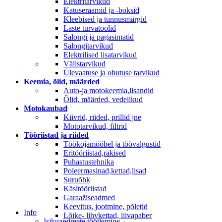
Elektritarvikud
Katuseraamid ja -boksid
Kleebised ja tunnusmärgid
Laste turvatoolid
Salongi ja pagasimatid
Salongitarvikud
Elektrilised lisatarvikud
Välistarvikud
Ülevaatuse ja ohutuse tarvikud
Keemia, õlid, määrded
Auto-ja motokeemia,lisandid
Õlid, määrded, vedelikud
Motokaubad
Kiivrid, riided, prillid jne
Mototarvikud, filtrid
Tööriistad ja riided
Töökojamööbel ja töövalgustid
Eritööriistad,rakised
Puhastustehnika
Poleermasinad,kettad,lisad
Suruõhk
Käsitööriistad
Garaažiseadmed
Keevitus, jootmine, põletid
Info
Lõike- lihvkettad, liivapaber
Isikuandmete töötlemine