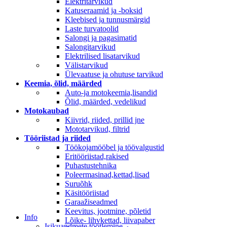
Elektritarvikud
Katuseraamid ja -boksid
Kleebised ja tunnusmärgid
Laste turvatoolid
Salongi ja pagasimatid
Salongitarvikud
Elektrilised lisatarvikud
Välistarvikud
Ülevaatuse ja ohutuse tarvikud
Keemia, õlid, määrded
Auto-ja motokeemia,lisandid
Õlid, määrded, vedelikud
Motokaubad
Kiivrid, riided, prillid jne
Mototarvikud, filtrid
Tööriistad ja riided
Töökojamööbel ja töövalgustid
Eritööriistad,rakised
Puhastustehnika
Poleermasinad,kettad,lisad
Suruõhk
Käsitööriistad
Garaažiseadmed
Keevitus, jootmine, põletid
Info
Lõike- lihvkettad, liivapaber
Isikuandmete töötlemine