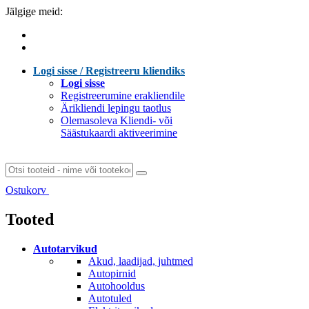
Jälgige meid:
Logi sisse / Registreeru kliendiks
Logi sisse
Registreerumine erakliendile
Ärikliendi lepingu taotlus
Olemasoleva Kliendi- või
Säästukaardi aktiveerimine
Ostukorv
Laen sisu...
Tooted
Autotarvikud
Akud, laadijad, juhtmed
Autopirnid
Autohooldus
Autotuled