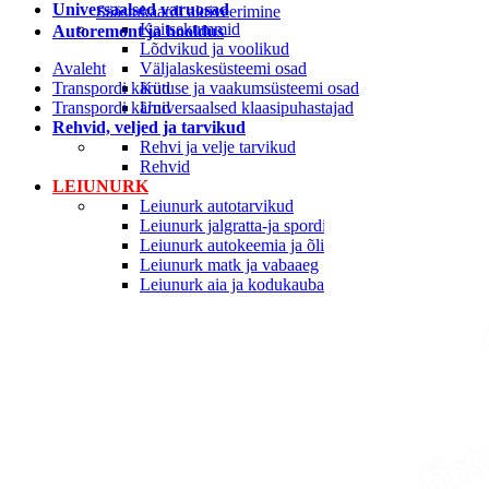
Universaalsed varuosad
Säästukaardi aktiveerimine
Kaitsekummid
Autoremont ja hooldus
Lõdvikud ja voolikud
Avaleht
Väljalaskesüsteemi osad
Transpordi kärud
Kütuse ja vaakumsüsteemi osad
Transpordi kärud
Universaalsed klaasipuhastajad
Rehvid, veljed ja tarvikud
Rehvi ja velje tarvikud
Rehvid
LEIUNURK
Leiunurk autotarvikud
Leiunurk jalgratta-ja spordikaubad
Leiunurk autokeemia ja õlid
Leiunurk matk ja vabaaeg
Leiunurk aia ja kodukaubad