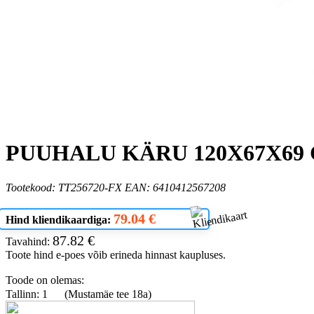
PUUHALU KÄRU 120X67X69
Tootekood: TT256720-FX EAN: 6410412567208
79.04 €
Hind kliendikaardiga:
87.82 €
Tavahind:
Toote hind e-poes võib erineda hinnast kaupluses.
Toode on olemas:
Tallinn: 1
(Mustamäe tee 18a)