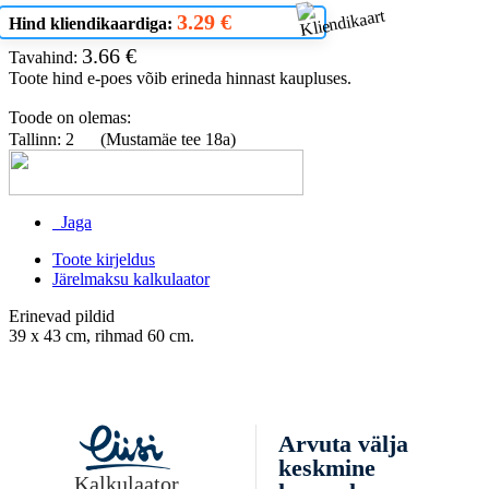
3.29 €
Hind kliendikaardiga:
3.66 €
Tavahind:
Toote hind e-poes võib erineda hinnast kaupluses.
Toode on olemas:
Tallinn: 2
(Mustamäe tee 18a)
Jaga
Toote kirjeldus
Järelmaksu kalkulaator
Erinevad pildid
39 x 43 cm, rihmad 60 cm.