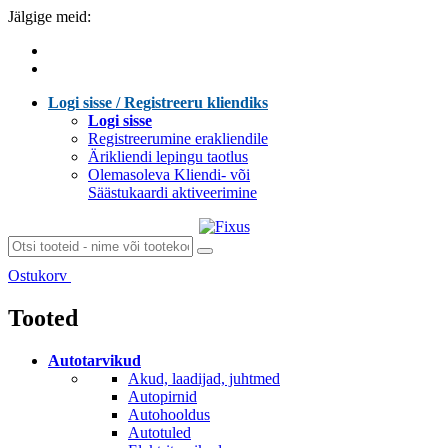
Jälgige meid:
Logi sisse / Registreeru kliendiks
Logi sisse
Registreerumine erakliendile
Ärikliendi lepingu taotlus
Olemasoleva Kliendi- või
Säästukaardi aktiveerimine
Ostukorv
Laen sisu...
Tooted
Autotarvikud
Akud, laadijad, juhtmed
Autopirnid
Autohooldus
Autotuled