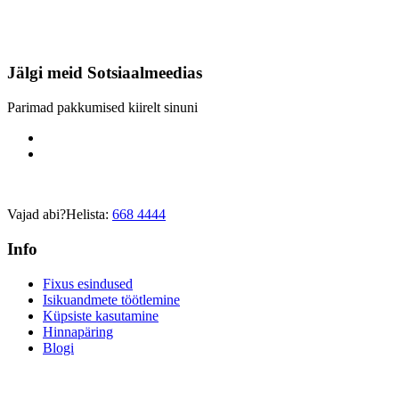
Jälgi meid
Sotsiaalmeedias
Parimad pakkumised kiirelt sinuni
Vajad abi?
Helista:
668 4444
Info
Fixus esindused
Isikuandmete töötlemine
Küpsiste kasutamine
Hinnapäring
Blogi