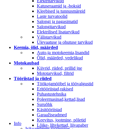
Elektritarvikud
Katuseraamid ja -boksid
Kleebised ja tunnusmärgid
Laste turvatoolid
Salongi ja pagasimatid
Salongitarvikud
Elektrilised lisatarvikud
Välistarvikud
Ülevaatuse ja ohutuse tarvikud
Keemia, õlid, määrded
Auto-ja motokeemia,lisandid
Õlid, määrded, vedelikud
Motokaubad
Kiivrid, riided, prillid jne
Mototarvikud, filtrid
Tööriistad ja riided
Töökojamööbel ja töövalgustid
Eritööriistad,rakised
Puhastustehnika
Poleermasinad,kettad,lisad
Suruõhk
Käsitööriistad
Garaažiseadmed
Keevitus, jootmine, põletid
Info
Lõike- lihvkettad, liivapaber
Isikuandmete töötlemine