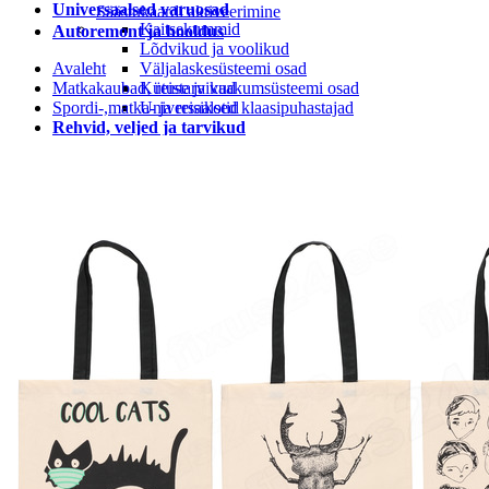
Universaalsed varuosad
Säästukaardi aktiveerimine
Kaitsekummid
Autoremont ja hooldus
Lõdvikud ja voolikud
Avaleht
Väljalaskesüsteemi osad
Matkakaubad, reistarvikud
Kütuse ja vaakumsüsteemi osad
Spordi-,matka- ja reisikotid
Universaalsed klaasipuhastajad
Rehvid, veljed ja tarvikud
Rehvi ja velje tarvikud
Rehvid
LEIUNURK
Leiunurk autotarvikud
Leiunurk jalgratta-ja spordikaubad
Leiunurk autokeemia ja õlid
Leiunurk matk ja vabaaeg
Leiunurk aia ja kodukaubad