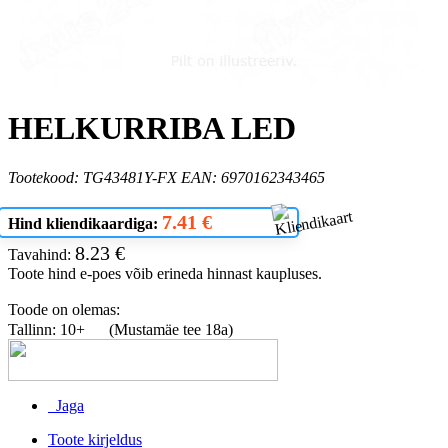
HELKURRIBA LED
Tootekood: TG43481Y-FX EAN: 6970162343465
7.41 €
Hind kliendikaardiga:
8.23 €
Tavahind:
Toote hind e-poes võib erineda hinnast kaupluses.
Toode on olemas:
Tallinn: 10+
(Mustamäe tee 18a)
Jaga
Toote kirjeldus