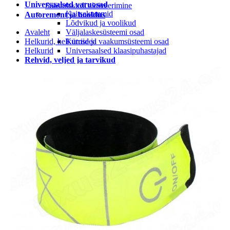
Universaalsed varuosad
Säästukaardi aktiveerimine
Kaitsekummid
Autoremont ja hooldus
Lõdvikud ja voolikud
Avaleht
Väljalaskesüsteemi osad
Helkurid, helkurriided
Kütuse ja vaakumsüsteemi osad
Helkurid
Universaalsed klaasipuhastajad
Rehvid, veljed ja tarvikud
Rehvi ja velje tarvikud
Rehvid
LEIUNURK
Leiunurk autotarvikud
Leiunurk jalgratta-ja spordikaubad
Leiunurk autokeemia ja õlid
Leiunurk matk ja vabaaeg
Leiunurk aia ja kodukaubad