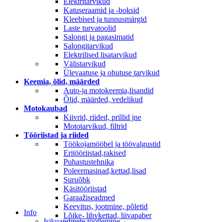
Elektritarvikud
Katuseraamid ja -boksid
Kleebised ja tunnusmärgid
Laste turvatoolid
Salongi ja pagasimatid
Salongitarvikud
Elektrilised lisatarvikud
Välistarvikud
Ülevaatuse ja ohutuse tarvikud
Keemia, õlid, määrded
Auto-ja motokeemia,lisandid
Õlid, määrded, vedelikud
Motokaubad
Kiivrid, riided, prillid jne
Mototarvikud, filtrid
Tööriistad ja riided
Töökojamööbel ja töövalgustid
Eritööriistad,rakised
Puhastustehnika
Poleermasinad,kettad,lisad
Suruõhk
Käsitööriistad
Garaažiseadmed
Keevitus, jootmine, põletid
Info
Lõike- lihvkettad, liivapaber
Isikuandmete töötlemine