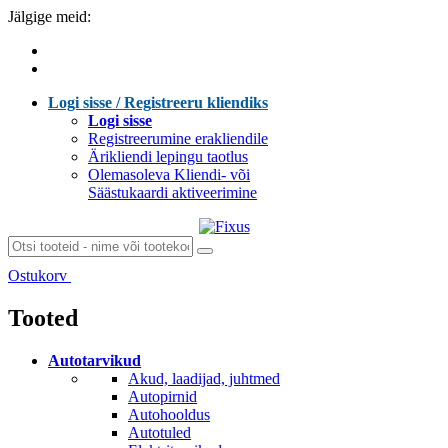
Jälgige meid:
Logi sisse / Registreeru kliendiks
Logi sisse
Registreerumine erakliendile
Ärikliendi lepingu taotlus
Olemasoleva Kliendi- või
Säästukaardi aktiveerimine
Ostukorv
Laen sisu...
Tooted
Autotarvikud
Akud, laadijad, juhtmed
Autopirnid
Autohooldus
Autotuled