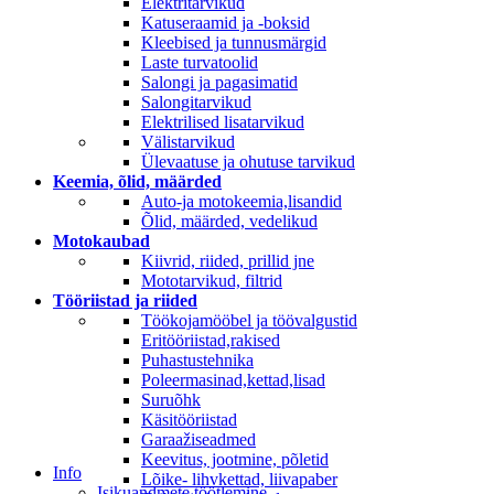
Elektritarvikud
Katuseraamid ja -boksid
Kleebised ja tunnusmärgid
Laste turvatoolid
Salongi ja pagasimatid
Salongitarvikud
Elektrilised lisatarvikud
Välistarvikud
Ülevaatuse ja ohutuse tarvikud
Keemia, õlid, määrded
Auto-ja motokeemia,lisandid
Õlid, määrded, vedelikud
Motokaubad
Kiivrid, riided, prillid jne
Mototarvikud, filtrid
Tööriistad ja riided
Töökojamööbel ja töövalgustid
Eritööriistad,rakised
Puhastustehnika
Poleermasinad,kettad,lisad
Suruõhk
Käsitööriistad
Garaažiseadmed
Keevitus, jootmine, põletid
Info
Lõike- lihvkettad, liivapaber
Isikuandmete töötlemine