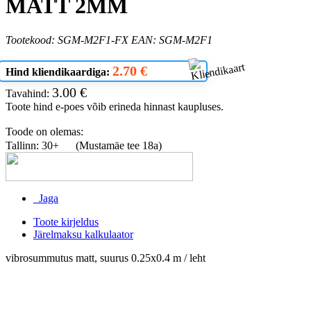
MATT 2MM
Tootekood: SGM-M2F1-FX EAN: SGM-M2F1
2.70 €
Hind kliendikaardiga:
3.00 €
Tavahind:
Toote hind e-poes võib erineda hinnast kaupluses.
Toode on olemas:
Tallinn: 30+
(Mustamäe tee 18a)
Jaga
Toote kirjeldus
Järelmaksu kalkulaator
vibrosummutus matt, suurus 0.25x0.4 m / leht