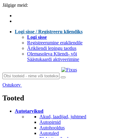
Jälgige meid:
Logi sisse / Registreeru kliendiks
Logi sisse
Registreerumine erakliendile
Ärikliendi lepingu taotlus
Olemasoleva Kliendi- või
Säästukaardi aktiveerimine
Ostukorv
Laen sisu...
Tooted
Autotarvikud
Akud, laadijad, juhtmed
Autopirnid
Autohooldus
Autotuled