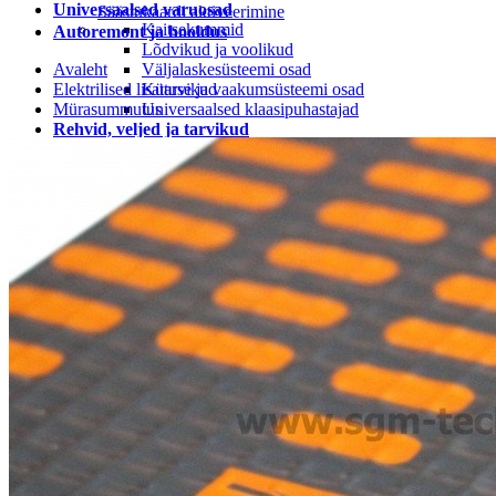
Universaalsed varuosad
Säästukaardi aktiveerimine
Kaitsekummid
Autoremont ja hooldus
Lõdvikud ja voolikud
Avaleht
Väljalaskesüsteemi osad
Elektrilised lisatarvikud
Kütuse ja vaakumsüsteemi osad
Mürasummutus
Universaalsed klaasipuhastajad
Rehvid, veljed ja tarvikud
Rehvi ja velje tarvikud
Rehvid
LEIUNURK
Leiunurk autotarvikud
Leiunurk jalgratta-ja spordikaubad
Leiunurk autokeemia ja õlid
Leiunurk matk ja vabaaeg
Leiunurk aia ja kodukaubad