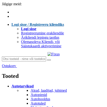
Jälgige meid:
Logi sisse / Registreeru kliendiks
Logi sisse
Registreerumine erakliendile
Ärikliendi lepingu taotlus
Olemasoleva Kliendi- või
Säästukaardi aktiveerimine
Ostukorv
Laen sisu...
Tooted
Autotarvikud
Akud, laadijad, juhtmed
Autopirnid
Autohooldus
Autotuled