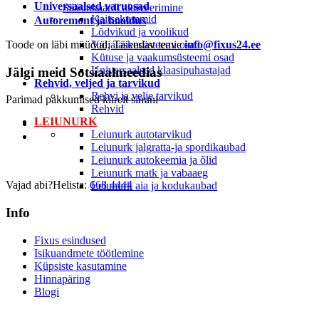
Universaalsed varuosad
Säästukaardi aktiveerimine
Kaitsekummid
Autoremont ja hooldus
Lõdvikud ja voolikud
Toode on läbi müüdud. Täiendav teave
Väljalaskesüsteemi osad
info@fixus24.ee
Kütuse ja vaakumsüsteemi osad
Universaalsed klaasipuhastajad
Jälgi meid
Sotsiaalmeedias
Rehvid, veljed ja tarvikud
Rehvi ja velje tarvikud
Parimad pakkumised kiirelt sinuni
Rehvid
LEIUNURK
Leiunurk autotarvikud
Leiunurk jalgratta-ja spordikaubad
Leiunurk autokeemia ja õlid
Leiunurk matk ja vabaaeg
Vajad abi?
Helista:
668 4444
Leiunurk aia ja kodukaubad
Info
Fixus esindused
Isikuandmete töötlemine
Küpsiste kasutamine
Hinnapäring
Blogi