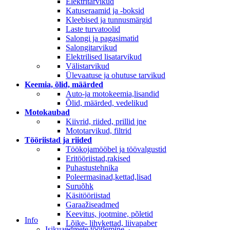
Elektritarvikud
Katuseraamid ja -boksid
Kleebised ja tunnusmärgid
Laste turvatoolid
Salongi ja pagasimatid
Salongitarvikud
Elektrilised lisatarvikud
Välistarvikud
Ülevaatuse ja ohutuse tarvikud
Keemia, õlid, määrded
Auto-ja motokeemia,lisandid
Õlid, määrded, vedelikud
Motokaubad
Kiivrid, riided, prillid jne
Mototarvikud, filtrid
Tööriistad ja riided
Töökojamööbel ja töövalgustid
Eritööriistad,rakised
Puhastustehnika
Poleermasinad,kettad,lisad
Suruõhk
Käsitööriistad
Garaažiseadmed
Keevitus, jootmine, põletid
Info
Lõike- lihvkettad, liivapaber
Isikuandmete töötlemine