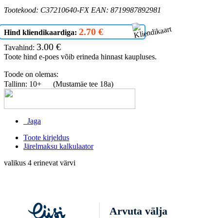
Tootekood: C37210640-FX EAN: 8719987892981
2.70 €
Hind kliendikaardiga:
3.00 €
Tavahind:
Toote hind e-poes võib erineda hinnast kaupluses.
Toode on olemas:
Tallinn: 10+
(Mustamäe tee 18a)
Jaga
Toote kirjeldus
Järelmaksu kalkulaator
valikus 4 erinevat värvi