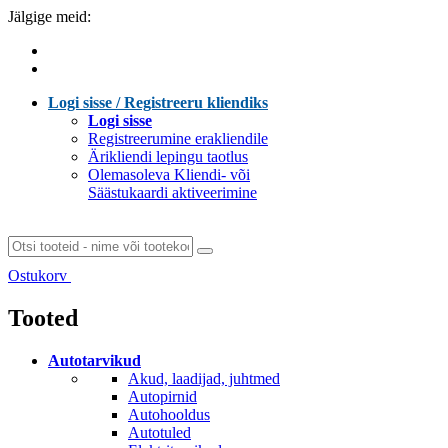
Jälgige meid:
Logi sisse / Registreeru kliendiks
Logi sisse
Registreerumine erakliendile
Ärikliendi lepingu taotlus
Olemasoleva Kliendi- või
Säästukaardi aktiveerimine
Ostukorv
Laen sisu...
Tooted
Autotarvikud
Akud, laadijad, juhtmed
Autopirnid
Autohooldus
Autotuled