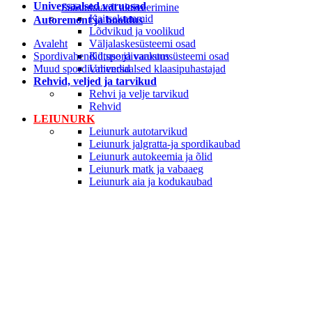
Universaalsed varuosad
Säästukaardi aktiveerimine
Kaitsekummid
Autoremont ja hooldus
Lõdvikud ja voolikud
Avaleht
Väljalaskesüsteemi osad
Spordivahendid,spordivarustus
Kütuse ja vaakumsüsteemi osad
Muud spordivahendid
Universaalsed klaasipuhastajad
Rehvid, veljed ja tarvikud
Rehvi ja velje tarvikud
Rehvid
LEIUNURK
Leiunurk autotarvikud
Leiunurk jalgratta-ja spordikaubad
Leiunurk autokeemia ja õlid
Leiunurk matk ja vabaaeg
Leiunurk aia ja kodukaubad