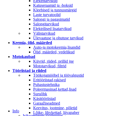
Elektritarvikud
Katuseraamid ja -boksid
Kleebised ja tunnusmärgid
Laste turvatoolid
Salongi ja pagasimatid
Salongitarvikud
Elektrilised lisatarvikud
Välistarvikud
Ülevaatuse ja ohutuse tarvikud
Keemia, õlid, määrded
Auto-ja motokeemia,lisandid
Õlid, määrded, vedelikud
Motokaubad
Kiivrid, riided, prillid jne
Mototarvikud, filtrid
Tööriistad ja riided
Töökojamööbel ja töövalgustid
Eritööriistad,rakised
Puhastustehnika
Poleermasinad,kettad,lisad
Suruõhk
Käsitööriistad
Garaažiseadmed
Keevitus, jootmine, põletid
Info
Lõike- lihvkettad, liivapaber
Isikuandmete töötlemine