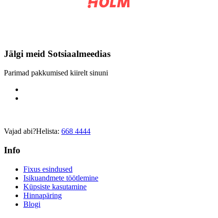
Jälgi meid
Sotsiaalmeedias
Parimad pakkumised kiirelt sinuni
Vajad abi?
Helista:
668 4444
Info
Fixus esindused
Isikuandmete töötlemine
Küpsiste kasutamine
Hinnapäring
Blogi