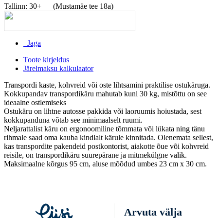
Tallinn: 30+
(Mustamäe tee 18a)
Jaga
Toote kirjeldus
Järelmaksu kalkulaator
Transpordi kaste, kohvreid või oste lihtsamini praktilise ostukäruga.
Kokkupandav transpordikäru mahutab kuni 30 kg, mistõttu on see
ideaalne ostlemiseks
Ostukäru on lihtne autosse pakkida või laoruumis hoiustada, sest
kokkupanduna võtab see minimaalselt ruumi.
Neljarattalist käru on ergonoomiline tõmmata või lükata ning tänu
rihmale saad oma kauba kindlalt kärule kinnitada. Olenemata sellest,
kas transpordite pakendeid postkontorist, aiakotte õue või kohvreid
reisile, on transpordikäru suurepärane ja mitmekülgne valik.
Maksimaalne kõrgus 95 cm, aluse mõõdud umbes 23 cm x 30 cm.