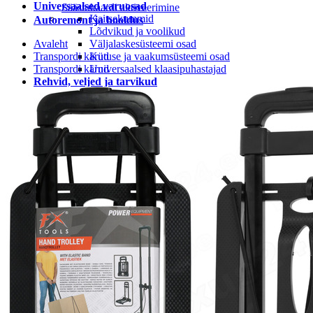
Universaalsed varuosad
Säästukaardi aktiveerimine
Kaitsekummid
Autoremont ja hooldus
Lõdvikud ja voolikud
Avaleht
Väljalaskesüsteemi osad
Transpordi kärud
Kütuse ja vaakumsüsteemi osad
Transpordi kärud
Universaalsed klaasipuhastajad
Rehvid, veljed ja tarvikud
Rehvi ja velje tarvikud
Rehvid
LEIUNURK
Leiunurk autotarvikud
Leiunurk jalgratta-ja spordikaubad
Leiunurk autokeemia ja õlid
Leiunurk matk ja vabaaeg
Leiunurk aia ja kodukaubad