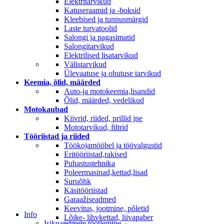
Elektritarvikud
Katuseraamid ja -boksid
Kleebised ja tunnusmärgid
Laste turvatoolid
Salongi ja pagasimatid
Salongitarvikud
Elektrilised lisatarvikud
Välistarvikud
Ülevaatuse ja ohutuse tarvikud
Keemia, õlid, määrded
Auto-ja motokeemia,lisandid
Õlid, määrded, vedelikud
Motokaubad
Kiivrid, riided, prillid jne
Mototarvikud, filtrid
Tööriistad ja riided
Töökojamööbel ja töövalgustid
Eritööriistad,rakised
Puhastustehnika
Poleermasinad,kettad,lisad
Suruõhk
Käsitööriistad
Garaažiseadmed
Keevitus, jootmine, põletid
Info
Lõike- lihvkettad, liivapaber
Isikuandmete töötlemine