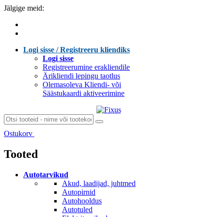
Jälgige meid:
Logi sisse / Registreeru kliendiks
Logi sisse
Registreerumine erakliendile
Ärikliendi lepingu taotlus
Olemasoleva Kliendi- või
Säästukaardi aktiveerimine
Ostukorv
Laen sisu...
Tooted
Autotarvikud
Akud, laadijad, juhtmed
Autopirnid
Autohooldus
Autotuled