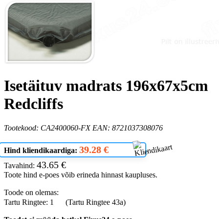
Isetäituv madrats 196x67x5cm
Redcliffs
Tootekood: CA2400060-FX EAN: 8721037308076
39.28 €
Hind kliendikaardiga:
43.65 €
Tavahind:
Toote hind e-poes võib erineda hinnast kaupluses.
Toode on olemas:
Tartu Ringtee: 1
(Tartu Ringtee 43a)