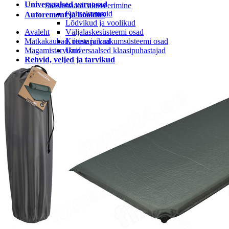
Universaalsed varuosad
Säästukaardi aktiveerimine
Kaitsekummid
Autoremont ja hooldus
Lõdvikud ja voolikud
Avaleht
Väljalaskesüsteemi osad
Matkakaubad, reistarvikud
Kütuse ja vaakumsüsteemi osad
Magamistarvikud
Universaalsed klaasipuhastajad
Rehvid, veljed ja tarvikud
Rehvi ja velje tarvikud
Rehvid
LEIUNURK
Leiunurk autotarvikud
Leiunurk jalgratta-ja spordikaubad
Leiunurk autokeemia ja õlid
Leiunurk matk ja vabaaeg
Leiunurk aia ja kodukaubad