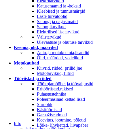
Elektritarvikud
Katuseraamid ja -boksid
Kleebised ja tunnusmärgid
Laste turvatoolid
Salongi ja pagasimatid
Salongitarvikud
Elektrilised lisatarvikud
Välistarvikud
Ülevaatuse ja ohutuse tarvikud
Keemia, õlid, määrded
Auto-ja motokeemia,lisandid
Õlid, määrded, vedelikud
Motokaubad
Kiivrid, riided, prillid jne
Mototarvikud, filtrid
Tööriistad ja riided
Töökojamööbel ja töövalgustid
Eritööriistad,rakised
Puhastustehnika
Poleermasinad,kettad,lisad
Suruõhk
Käsitööriistad
Garaažiseadmed
Keevitus, jootmine, põletid
Info
Lõike- lihvkettad, liivapaber
Isikuandmete töötlemine