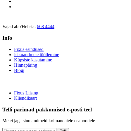
Vajad abi?
Helista:
668 4444
Info
Fixus esindused
Isikuandmete töötlemine
Küpsiste kasutamine
Hinnapäring
Blogi
Fixus Liising
Kliendikaart
Telli parimad pakkumised e-posti teel
Me ei jaga sinu andmeid kolmandatele osapooltele.