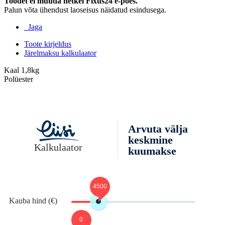
Toodet ei müüda hetkel Fixus24 e-poes.
Palun võta ühendust laoseisus näidatud esindusega.
Jaga
Toote kirjeldus
Järelmaksu kalkulaator
Kaal 1,8kg
Polüester