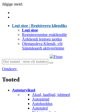
Jälgige meid:
Logi sisse / Registreeru kliendiks
Logi sisse
Registreerumine erakliendile
Ärikliendi lepingu taotlus
Olemasoleva Kliendi- või
Säästukaardi aktiveerimine
Ostukorv
Laen sisu...
Tooted
Autotarvikud
Akud, laadijad, juhtmed
Autopirnid
Autohooldus
Autotuled