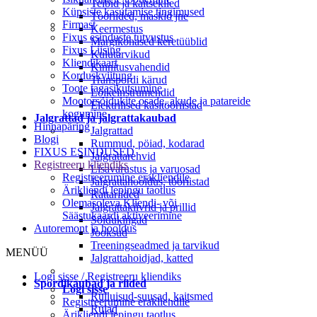
Teibid ja kaitsekiled
Küpsiste kasutamise tingimused
Tööriided, maskid jne
Firmast
Keermestus
Fixus esinduste tutvustus
Margikohased keretüüblid
Fixus Liising
Kulutarvikud
Kliendikaart
Kinnitusvahendid
Korduskviitung
Transpordi kärud
Toote tagasikutsumine
Lõikeinstrumendid
Mootorsõidukite osade, akude ja patareide
Elektrilised käsitööriistad
kogumine
Jalgrattad ja jalgrattakaubad
Hinnapäring
Jalgrattad
Blogi
Rummud, pöiad, kodarad
FIXUS ESINDUSED
Jalgrattarehvid
Registreeru kliendiks
Lisavarustus ja varuosad
Registreerumine erakliendile
Jalgrattahooldus, tööriistad
Ärikliendi lepingu taotlus
Rattariided
Olemasoleva Kliendi- või
Jalgrattakiivrid ja prillid
Säästukaardi aktiveerimine
Sõidukingad
Autoremont ja hooldus
Jooksud
Treeningseadmed ja tarvikud
MENÜÜ
Jalgrattahoidjad, katted
Logi sisse / Registreeru kliendiks
Spordikaubad ja riided
Logi sisse
Rulluisud-suusad, kaitsmed
Registreerumine erakliendile
Rulad
Ärikliendi lepingu taotlus