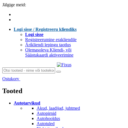
Jälgige meid:
Logi sisse / Registreeru kliendiks
Logi sisse
Registreerumine erakliendile
Ärikliendi lepingu taotlus
Olemasoleva Kliendi- või
Säästukaardi aktiveerimine
Ostukorv
Laen sisu...
Tooted
Autotarvikud
Akud, laadijad, juhtmed
Autopirnid
Autohooldus
Autotuled