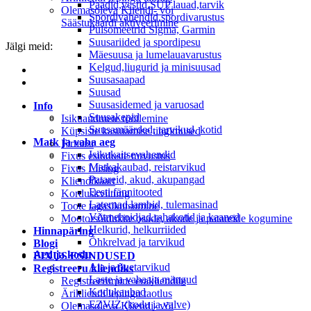
Paadid,vestid,SUP lauad,tarvik
Olemasoleva Kliendi- või
Spordivahendid,spordivarustus
Säästukaardi aktiveerimine
Pulsomeetrid Sigma, Garmin
Suusariided ja spordipesu
Jälgi meid:
Mäesuusa ja lumelauavarustus
Kelgud,liugurid ja minisuusad
Suusasaapad
Suusad
Suusasidemed ja varuosad
Info
Suusakepid
Isikuandmete töötlemine
Suusamäärded, tarvikud, kotid
Küpsiste kasutamise tingimused
Matk ja vaba aeg
Firmast
Isikukaitsevahendid
Fixus esinduste tutvustus
Matkakaubad, reistarvikud
Fixus Liising
Patareid, akud, akupangad
Kliendikaart
Eesti fännitooted
Korduskviitung
Laternad,lambid, tulemasinad
Toote tagasikutsumine
Võtmehoidjad,rahakotid ja kaaned
Mootorsõidukite osade, akude ja patareide kogumine
Helkurid, helkurriided
Hinnapäring
Õhkrelvad ja tarvikud
Blogi
Aed ja kodu
FIXUS ESINDUSED
Aia ja õuetarvikud
Registreeru kliendiks
Laste ja vabaaja mängud
Registreerumine erakliendile
Kodukaubad
Ärikliendi lepingu taotlus
EZVIZ (kodu ja valve)
Olemasoleva Kliendi- või