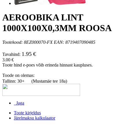
AEROOBIKA LINT
1000X100X0,3MM ROOSA
Tootekood: 8EZ000070-FX EAN: 8719407090485
1.95 €
Tavahind:
3.00 €
Toote hind e-poes võib erineda hinnast kaupluses.
Toode on olemas:
Tallinn: 30+
(Mustamäe tee 18a)
Jaga
Toote kirjeldus
Järelmaksu kalkulaator