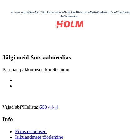
Jälgi meid
Sotsiaalmeedias
Parimad pakkumised kiirelt sinuni
Vajad abi?
Helista:
668 4444
Info
Fixus esindused
Isikuandmete töötlemine