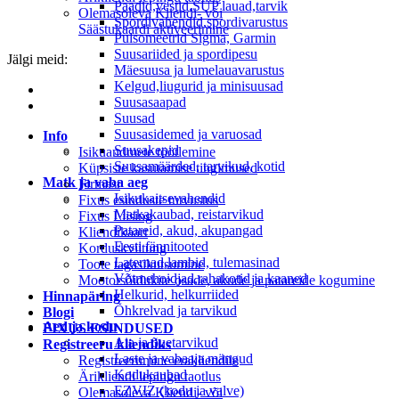
Paadid,vestid,SUP lauad,tarvik
Olemasoleva Kliendi- või
Spordivahendid,spordivarustus
Säästukaardi aktiveerimine
Pulsomeetrid Sigma, Garmin
Suusariided ja spordipesu
Jälgi meid:
Mäesuusa ja lumelauavarustus
Kelgud,liugurid ja minisuusad
Suusasaapad
Suusad
Suusasidemed ja varuosad
Info
Suusakepid
Isikuandmete töötlemine
Suusamäärded, tarvikud, kotid
Küpsiste kasutamise tingimused
Matk ja vaba aeg
Firmast
Isikukaitsevahendid
Fixus esinduste tutvustus
Matkakaubad, reistarvikud
Fixus Liising
Patareid, akud, akupangad
Kliendikaart
Eesti fännitooted
Korduskviitung
Laternad,lambid, tulemasinad
Toote tagasikutsumine
Võtmehoidjad,rahakotid ja kaaned
Mootorsõidukite osade, akude ja patareide kogumine
Helkurid, helkurriided
Hinnapäring
Õhkrelvad ja tarvikud
Blogi
Aed ja kodu
FIXUS ESINDUSED
Aia ja õuetarvikud
Registreeru kliendiks
Laste ja vabaaja mängud
Registreerumine erakliendile
Kodukaubad
Ärikliendi lepingu taotlus
EZVIZ (kodu ja valve)
Olemasoleva Kliendi- või