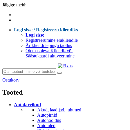
Jälgige meid:
Logi sisse / Registreeru kliendiks
Logi sisse
Registreerumine erakliendile
Ärikliendi lepingu taotlus
Olemasoleva Kliendi- või
Säästukaardi aktiveerimine
Ostukorv
Laen sisu...
Tooted
Autotarvikud
Akud, laadijad, juhtmed
Autopirnid
Autohooldus
Autotuled