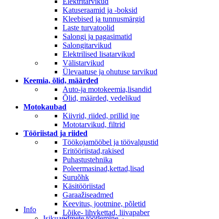
Elektritarvikud
Katuseraamid ja -boksid
Kleebised ja tunnusmärgid
Laste turvatoolid
Salongi ja pagasimatid
Salongitarvikud
Elektrilised lisatarvikud
Välistarvikud
Ülevaatuse ja ohutuse tarvikud
Keemia, õlid, määrded
Auto-ja motokeemia,lisandid
Õlid, määrded, vedelikud
Motokaubad
Kiivrid, riided, prillid jne
Mototarvikud, filtrid
Tööriistad ja riided
Töökojamööbel ja töövalgustid
Eritööriistad,rakised
Puhastustehnika
Poleermasinad,kettad,lisad
Suruõhk
Käsitööriistad
Garaažiseadmed
Keevitus, jootmine, põletid
Info
Lõike- lihvkettad, liivapaber
Isikuandmete töötlemine