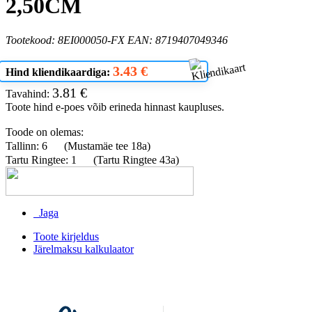
2,50CM
Tootekood: 8EI000050-FX EAN: 8719407049346
3.43 €
Hind kliendikaardiga:
3.81 €
Tavahind:
Toote hind e-poes võib erineda hinnast kaupluses.
Toode on olemas:
Tallinn: 6
(Mustamäe tee 18a)
Tartu Ringtee: 1
(Tartu Ringtee 43a)
Jaga
Toote kirjeldus
Järelmaksu kalkulaator