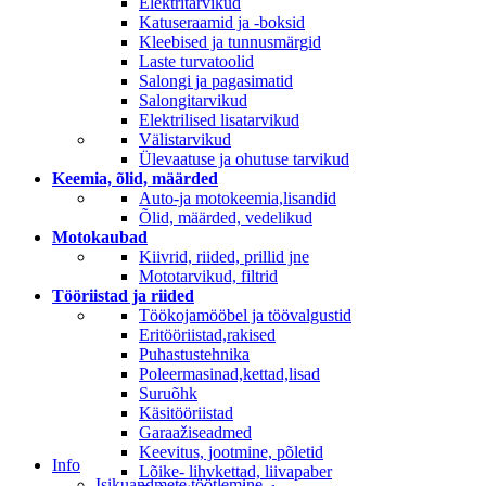
Elektritarvikud
Katuseraamid ja -boksid
Kleebised ja tunnusmärgid
Laste turvatoolid
Salongi ja pagasimatid
Salongitarvikud
Elektrilised lisatarvikud
Välistarvikud
Ülevaatuse ja ohutuse tarvikud
Keemia, õlid, määrded
Auto-ja motokeemia,lisandid
Õlid, määrded, vedelikud
Motokaubad
Kiivrid, riided, prillid jne
Mototarvikud, filtrid
Tööriistad ja riided
Töökojamööbel ja töövalgustid
Eritööriistad,rakised
Puhastustehnika
Poleermasinad,kettad,lisad
Suruõhk
Käsitööriistad
Garaažiseadmed
Keevitus, jootmine, põletid
Info
Lõike- lihvkettad, liivapaber
Isikuandmete töötlemine