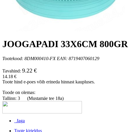
JOOGAPADI 33X6CM 800GR
Tootekood: 8DM000410-FX EAN: 8719407060129
9.22 €
Tavahind:
14.18 €
Toote hind e-poes võib erineda hinnast kaupluses.
Toode on olemas:
Tallinn: 3
(Mustamäe tee 18a)
Jaga
Toote kirjeldus