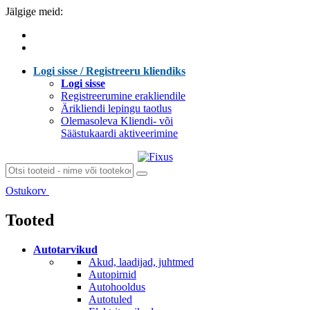
Jälgige meid:
Logi sisse / Registreeru kliendiks
Logi sisse
Registreerumine erakliendile
Ärikliendi lepingu taotlus
Olemasoleva Kliendi- või
Säästukaardi aktiveerimine
Ostukorv
Laen sisu...
Tooted
Autotarvikud
Akud, laadijad, juhtmed
Autopirnid
Autohooldus
Autotuled