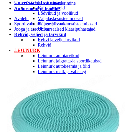
Universaalsed varuosad
Säästukaardi aktiveerimine
Kaitsekummid
Autoremont ja hooldus
Lõdvikud ja voolikud
Avaleht
Väljalaskesüsteemi osad
Spordivahendid,spordivarustus
Kütuse ja vaakumsüsteemi osad
Jooga ja aeroobika
Universaalsed klaasipuhastajad
Rehvid, veljed ja tarvikud
Rehvi ja velje tarvikud
Rehvid
-35%
LEIUNURK
Leiunurk autotarvikud
Leiunurk jalgratta-ja spordikaubad
Leiunurk autokeemia ja õlid
Leiunurk matk ja vabaaeg
Leiunurk aia ja kodukaubad