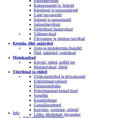
Elektritarvikud
Katuseraamid ja -boksid
Kleebised ja tunnusmärgid
Laste turvatoolid
Salongi ja pagasimatid
Salongitarvikud
Elektrilised lisatarvikud
Välistarvikud
Ülevaatuse ja ohutuse tarvikud
Keemia, õlid, määrded
Auto-ja motokeemia,lisandid
Õlid, määrded, vedelikud
Motokaubad
Kiivrid, riided, prillid jne
Mototarvikud, filtrid
Tööriistad ja riided
Töökojamööbel ja töövalgustid
Eritööriistad,rakised
Puhastustehnika
Poleermasinad,kettad,lisad
Suruõhk
Käsitööriistad
Garaažiseadmed
Keevitus, jootmine, põletid
Info
Lõike- lihvkettad, liivapaber
Isikuandmete töötlemine