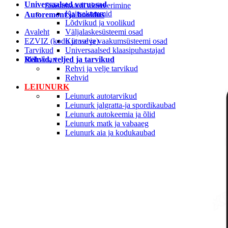
Universaalsed varuosad
Säästukaardi aktiveerimine
Kaitsekummid
Autoremont ja hooldus
Lõdvikud ja voolikud
Avaleht
Väljalaskesüsteemi osad
EZVIZ (kodu ja valve)
Kütuse ja vaakumsüsteemi osad
Tarvikud
Universaalsed klaasipuhastajad
Rehvid, veljed ja tarvikud
Mälukaart
Rehvi ja velje tarvikud
Rehvid
LEIUNURK
Leiunurk autotarvikud
Leiunurk jalgratta-ja spordikaubad
Leiunurk autokeemia ja õlid
Leiunurk matk ja vabaaeg
Leiunurk aia ja kodukaubad