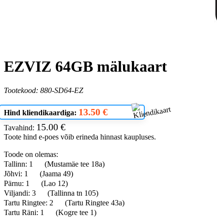
EZVIZ 64GB mälukaart
Tootekood: 880-SD64-EZ
13.50 €
Hind kliendikaardiga:
15.00 €
Tavahind:
Toote hind e-poes võib erineda hinnast kaupluses.
Toode on olemas:
Tallinn: 1
(Mustamäe tee 18a)
Jõhvi: 1
(Jaama 49)
Pärnu: 1
(Lao 12)
Viljandi: 3
(Tallinna tn 105)
Tartu Ringtee: 2
(Tartu Ringtee 43a)
Tartu Räni: 1
(Kogre tee 1)