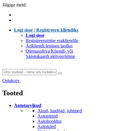
Jälgige meid:
Logi sisse / Registreeru kliendiks
Logi sisse
Registreerumine erakliendile
Ärikliendi lepingu taotlus
Olemasoleva Kliendi- või
Säästukaardi aktiveerimine
Ostukorv
Laen sisu...
Tooted
Autotarvikud
Akud, laadijad, juhtmed
Autopirnid
Autohooldus
Autotuled