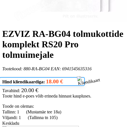
EZVIZ RA-BG04 tolmukottide
komplekt RS20 Pro
tolmuimejale
Tootekood: 880-RA-BG04 EAN: 6941545635316
18.00 €
Hind kliendikaardiga:
20.00 €
Tavahind:
Toote hind e-poes võib erineda hinnast kaupluses.
Toode on olemas:
Tallinn: 1
(Mustamäe tee 18a)
Viljandi: 1
(Tallinna tn 105)
Keskladu