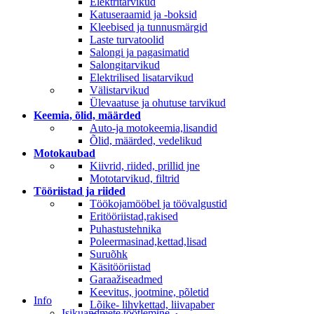
Elektritarvikud
Katuseraamid ja -boksid
Kleebised ja tunnusmärgid
Laste turvatoolid
Salongi ja pagasimatid
Salongitarvikud
Elektrilised lisatarvikud
Välistarvikud
Ülevaatuse ja ohutuse tarvikud
Keemia, õlid, määrded
Auto-ja motokeemia,lisandid
Õlid, määrded, vedelikud
Motokaubad
Kiivrid, riided, prillid jne
Mototarvikud, filtrid
Tööriistad ja riided
Töökojamööbel ja töövalgustid
Eritööriistad,rakised
Puhastustehnika
Poleermasinad,kettad,lisad
Suruõhk
Käsitööriistad
Garaažiseadmed
Keevitus, jootmine, põletid
Info
Lõike- lihvkettad, liivapaber
Isikuandmete töötlemine