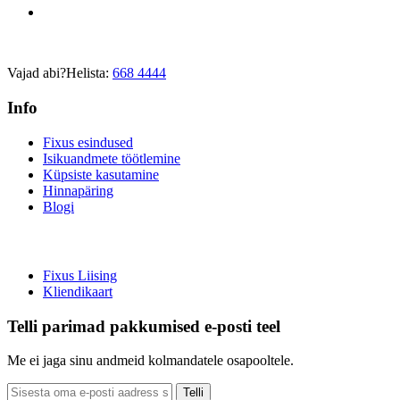
Vajad abi?
Helista:
668 4444
Info
Fixus esindused
Isikuandmete töötlemine
Küpsiste kasutamine
Hinnapäring
Blogi
Fixus Liising
Kliendikaart
Telli parimad pakkumised e-posti teel
Me ei jaga sinu andmeid kolmandatele osapooltele.
Telli