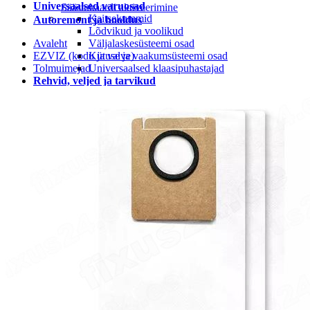
Universaalsed varuosad
Säästukaardi aktiveerimine
Kaitsekummid
Autoremont ja hooldus
Lõdvikud ja voolikud
Avaleht
Väljalaskesüsteemi osad
EZVIZ (kodu ja valve)
Kütuse ja vaakumsüsteemi osad
Tolmuimejad
Universaalsed klaasipuhastajad
Rehvid, veljed ja tarvikud
Rehvi ja velje tarvikud
Rehvid
LEIUNURK
Leiunurk autotarvikud
Leiunurk jalgratta-ja spordikaubad
Leiunurk autokeemia ja õlid
Leiunurk matk ja vabaaeg
Leiunurk aia ja kodukaubad