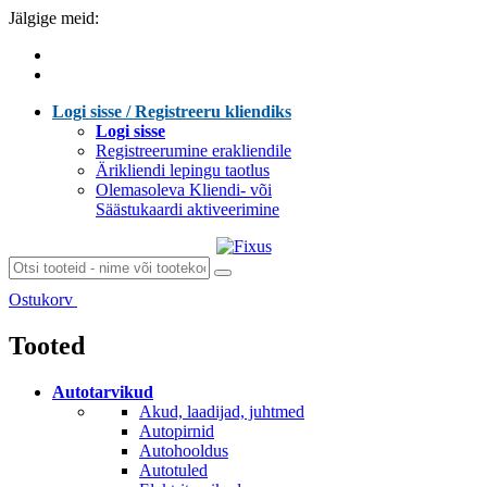
Jälgige meid:
Logi sisse / Registreeru kliendiks
Logi sisse
Registreerumine erakliendile
Ärikliendi lepingu taotlus
Olemasoleva Kliendi- või
Säästukaardi aktiveerimine
Ostukorv
Laen sisu...
Tooted
Autotarvikud
Akud, laadijad, juhtmed
Autopirnid
Autohooldus
Autotuled