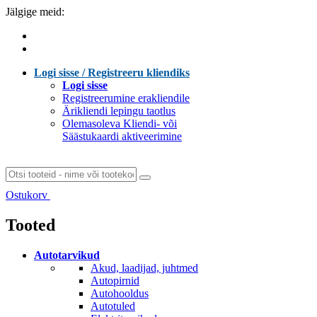
Jälgige meid:
Logi sisse / Registreeru kliendiks
Logi sisse
Registreerumine erakliendile
Ärikliendi lepingu taotlus
Olemasoleva Kliendi- või
Säästukaardi aktiveerimine
Ostukorv
Laen sisu...
Tooted
Autotarvikud
Akud, laadijad, juhtmed
Autopirnid
Autohooldus
Autotuled