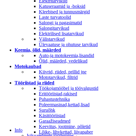
Elektritarvikud
Katuseraamid ja -boksid
Kleebised ja tunnusmärgid
Laste turvatoolid
Salongi ja pagasimatid
Salongitarvikud
Elektrilised lisatarvikud
Välistarvikud
Ülevaatuse ja ohutuse tarvikud
Keemia, õlid, määrded
Auto-ja motokeemia,lisandid
Õlid, määrded, vedelikud
Motokaubad
Kiivrid, riided, prillid jne
Mototarvikud, filtrid
Tööriistad ja riided
Töökojamööbel ja töövalgustid
Eritööriistad,rakised
Puhastustehnika
Poleermasinad,kettad,lisad
Suruõhk
Käsitööriistad
Garaažiseadmed
Keevitus, jootmine, põletid
Info
Lõike- lihvkettad, liivapaber
Isikuandmete töötlemine