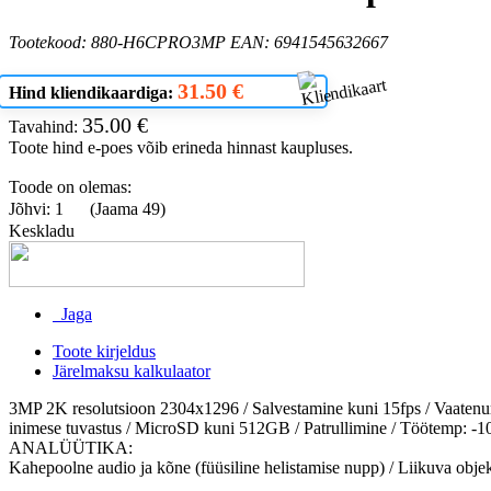
Tootekood: 880-H6CPRO3MP EAN: 6941545632667
31.50 €
Hind kliendikaardiga:
35.00 €
Tavahind:
Toote hind e-poes võib erineda hinnast kaupluses.
Toode on olemas:
Jõhvi: 1
(Jaama 49)
Keskladu
Jaga
Toote kirjeldus
Järelmaksu kalkulaator
3MP 2K resolutsioon 2304x1296 / Salvestamine kuni 15fps / Vaatenurk
inimese tuvastus / MicroSD kuni 512GB / Patrullimine / Töötemp: 
ANALÜÜTIKA:
Kahepoolne audio ja kõne (füüsiline helistamise nupp) / Liikuva objekti