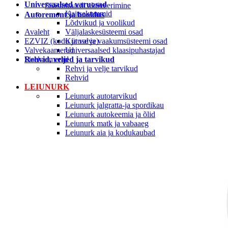
Universaalsed varuosad
Säästukaardi aktiveerimine
Kaitsekummid
Autoremont ja hooldus
Lõdvikud ja voolikud
Avaleht
Väljalaskesüsteemi osad
EZVIZ (kodu ja valve)
Kütuse ja vaakumsüsteemi osad
Valvekaamerad
Universaalsed klaasipuhastajad
Rehvid, veljed ja tarvikud
Sisekaamerad
Rehvi ja velje tarvikud
Rehvid
LEIUNURK
Leiunurk autotarvikud
Leiunurk jalgratta-ja spordikaubad
Leiunurk autokeemia ja õlid
Leiunurk matk ja vabaaeg
Leiunurk aia ja kodukaubad