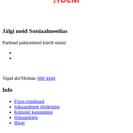
Jälgi meid
Sotsiaalmeedias
Parimad pakkumised kiirelt sinuni
Vajad abi?
Helista:
668 4444
Info
Fixus esindused
Isikuandmete töötlemine
Küpsiste kasutamine
Hinnapäring
Blogi