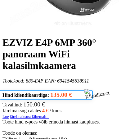
EZVIZ E4P 6MP 360°
panoraam WiFi
kalasilmkaamera
Tootekood: 880-E4P EAN: 6941545638911
135.00 €
Hind kliendikaardiga:
150.00 €
Tavahind:
Järelmaksuga alates
4
€
/ kuus
Loe järelmaksust lähemalt...
Toote hind e-poes võib erineda hinnast kaupluses.
Toode on olemas: