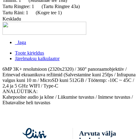
Tallinn: 1
(Mustamäe tee 18a)
Tartu Ringtee: 1
(Tartu Ringtee 43a)
Tartu Räni: 1
(Kogre tee 1)
Keskladu
Jaga
Toote kirjeldus
Järelmaksu kalkulaator
6MP 3K+ resolutsioon (2320x2320) / 360° panoraamobjektiiv /
Erinevad ekraanikuva režiimid (Salvestamine kuni 25fps / Infrapuna
valgus kuni 10 m / MicroSD kuni 512GB / Töötemp: -10C ~ 45C /
2,4 ja 5 GHz WIFI / Type-C
ANALÜÜTIKA:
Kahepoolne audio ja kõne / Liikumise tuvastus / Inimese tuvastus /
Ebatavalise heli tuvastus