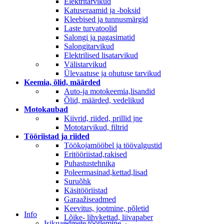
Elektritarvikud
Katuseraamid ja -boksid
Kleebised ja tunnusmärgid
Laste turvatoolid
Salongi ja pagasimatid
Salongitarvikud
Elektrilised lisatarvikud
Välistarvikud
Ülevaatuse ja ohutuse tarvikud
Keemia, õlid, määrded
Auto-ja motokeemia,lisandid
Õlid, määrded, vedelikud
Motokaubad
Kiivrid, riided, prillid jne
Mototarvikud, filtrid
Tööriistad ja riided
Töökojamööbel ja töövalgustid
Eritööriistad,rakised
Puhastustehnika
Poleermasinad,kettad,lisad
Suruõhk
Käsitööriistad
Garaažiseadmed
Keevitus, jootmine, põletid
Info
Lõike- lihvkettad, liivapaber
Isikuandmete töötlemine