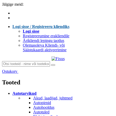
Jälgige meid:
Logi sisse / Registreeru kliendiks
Logi sisse
Registreerumine erakliendile
Ärikliendi lepingu taotlus
Olemasoleva Kliendi- või
Säästukaardi aktiveerimine
Ostukorv
Laen sisu...
Tooted
Autotarvikud
Akud, laadijad, juhtmed
Autopirnid
Autohooldus
Autotuled