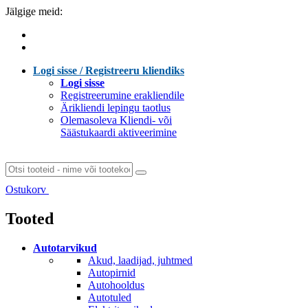
Jälgige meid:
Logi sisse / Registreeru kliendiks
Logi sisse
Registreerumine erakliendile
Ärikliendi lepingu taotlus
Olemasoleva Kliendi- või
Säästukaardi aktiveerimine
Ostukorv
Laen sisu...
Tooted
Autotarvikud
Akud, laadijad, juhtmed
Autopirnid
Autohooldus
Autotuled