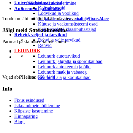
Universaalsed varuosad
Säästukaardi aktiveerimine
Kaitsekummid
Autoremont ja hooldus
Lõdvikud ja voolikud
Toode on läbi müüdud. Täiendav teave
Väljalaskesüsteemi osad
info@fixus24.ee
Kütuse ja vaakumsüsteemi osad
Universaalsed klaasipuhastajad
Jälgi meid
Sotsiaalmeedias
Rehvid, veljed ja tarvikud
Rehvi ja velje tarvikud
Parimad pakkumised kiirelt sinuni
Rehvid
LEIUNURK
Leiunurk autotarvikud
Leiunurk jalgratta-ja spordikaubad
Leiunurk autokeemia ja õlid
Leiunurk matk ja vabaaeg
Vajad abi?
Helista:
668 4444
Leiunurk aia ja kodukaubad
Info
Fixus esindused
Isikuandmete töötlemine
Küpsiste kasutamine
Hinnapäring
Blogi