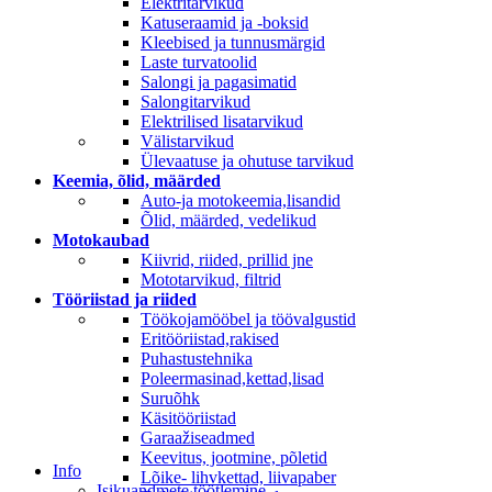
Elektritarvikud
Katuseraamid ja -boksid
Kleebised ja tunnusmärgid
Laste turvatoolid
Salongi ja pagasimatid
Salongitarvikud
Elektrilised lisatarvikud
Välistarvikud
Ülevaatuse ja ohutuse tarvikud
Keemia, õlid, määrded
Auto-ja motokeemia,lisandid
Õlid, määrded, vedelikud
Motokaubad
Kiivrid, riided, prillid jne
Mototarvikud, filtrid
Tööriistad ja riided
Töökojamööbel ja töövalgustid
Eritööriistad,rakised
Puhastustehnika
Poleermasinad,kettad,lisad
Suruõhk
Käsitööriistad
Garaažiseadmed
Keevitus, jootmine, põletid
Info
Lõike- lihvkettad, liivapaber
Isikuandmete töötlemine