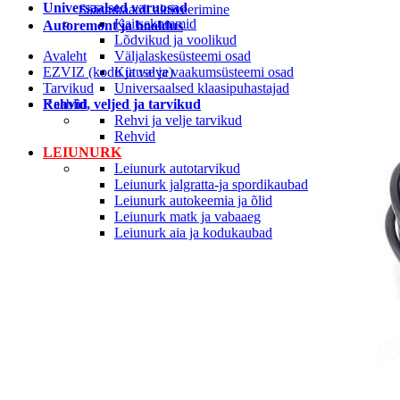
Universaalsed varuosad
Säästukaardi aktiveerimine
Kaitsekummid
Autoremont ja hooldus
Lõdvikud ja voolikud
Avaleht
Väljalaskesüsteemi osad
EZVIZ (kodu ja valve)
Kütuse ja vaakumsüsteemi osad
Tarvikud
Universaalsed klaasipuhastajad
Rehvid, veljed ja tarvikud
Kaablid
Rehvi ja velje tarvikud
Rehvid
LEIUNURK
Leiunurk autotarvikud
Leiunurk jalgratta-ja spordikaubad
Leiunurk autokeemia ja õlid
Leiunurk matk ja vabaaeg
Leiunurk aia ja kodukaubad