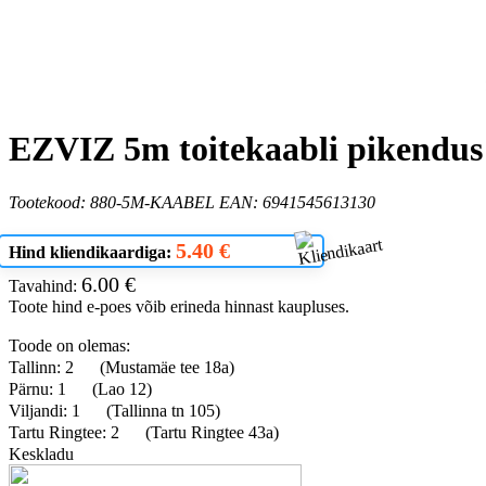
EZVIZ 5m toitekaabli pikendus
Tootekood: 880-5M-KAABEL EAN: 6941545613130
5.40 €
Hind kliendikaardiga:
6.00 €
Tavahind:
Toote hind e-poes võib erineda hinnast kaupluses.
Toode on olemas:
Tallinn: 2
(Mustamäe tee 18a)
Pärnu: 1
(Lao 12)
Viljandi: 1
(Tallinna tn 105)
Tartu Ringtee: 2
(Tartu Ringtee 43a)
Keskladu