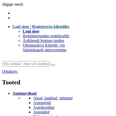
Jälgige meid:
Logi sisse / Registreeru kliendiks
Logi sisse
Registreerumine erakliendile
Ärikliendi lepingu taotlus
Olemasoleva Kliendi- või
Säästukaardi aktiveerimine
Ostukorv
Laen sisu...
Tooted
Autotarvikud
Akud, laadijad, juhtmed
Autopirnid
Autohooldus
Autotuled