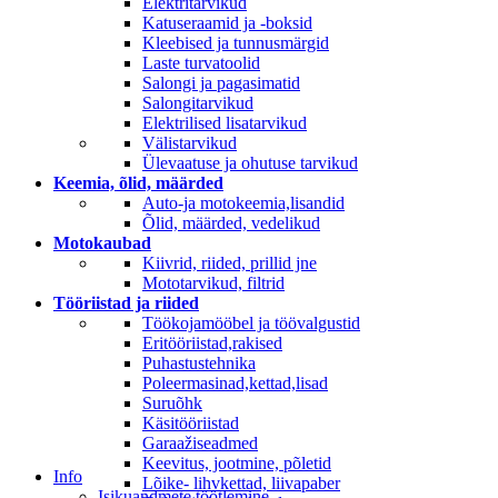
Elektritarvikud
Katuseraamid ja -boksid
Kleebised ja tunnusmärgid
Laste turvatoolid
Salongi ja pagasimatid
Salongitarvikud
Elektrilised lisatarvikud
Välistarvikud
Ülevaatuse ja ohutuse tarvikud
Keemia, õlid, määrded
Auto-ja motokeemia,lisandid
Õlid, määrded, vedelikud
Motokaubad
Kiivrid, riided, prillid jne
Mototarvikud, filtrid
Tööriistad ja riided
Töökojamööbel ja töövalgustid
Eritööriistad,rakised
Puhastustehnika
Poleermasinad,kettad,lisad
Suruõhk
Käsitööriistad
Garaažiseadmed
Keevitus, jootmine, põletid
Info
Lõike- lihvkettad, liivapaber
Isikuandmete töötlemine