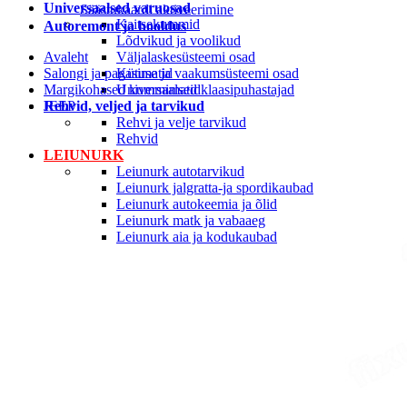
Universaalsed varuosad
Säästukaardi aktiveerimine
Kaitsekummid
Autoremont ja hooldus
Lõdvikud ja voolikud
Avaleht
Väljalaskesüsteemi osad
Salongi ja pagasimatid
Kütuse ja vaakumsüsteemi osad
Margikohased kummimatid
Universaalsed klaasipuhastajad
Rehvid, veljed ja tarvikud
JEEP
Rehvi ja velje tarvikud
Rehvid
LEIUNURK
Leiunurk autotarvikud
Leiunurk jalgratta-ja spordikaubad
Leiunurk autokeemia ja õlid
Leiunurk matk ja vabaaeg
Leiunurk aia ja kodukaubad