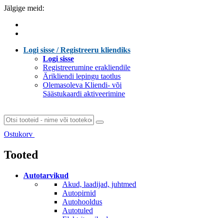
Jälgige meid:
Logi sisse / Registreeru kliendiks
Logi sisse
Registreerumine erakliendile
Ärikliendi lepingu taotlus
Olemasoleva Kliendi- või
Säästukaardi aktiveerimine
Ostukorv
Laen sisu...
Tooted
Autotarvikud
Akud, laadijad, juhtmed
Autopirnid
Autohooldus
Autotuled