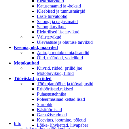
Elektritarvikud
Katuseraamid ja -boksid
Kleebised ja tunnusmärgid
Laste turvatoolid
Salongi ja pagasimatid
Salongitarvikud
Elektrilised lisatarvikud
Välistarvikud
Ülevaatuse ja ohutuse tarvikud
Keemia, õlid, määrded
Auto-ja motokeemia,lisandid
Õlid, määrded, vedelikud
Motokaubad
Kiivrid, riided, prillid jne
Mototarvikud, filtrid
Tööriistad ja riided
Töökojamööbel ja töövalgustid
Eritööriistad,rakised
Puhastustehnika
Poleermasinad,kettad,lisad
Suruõhk
Käsitööriistad
Garaažiseadmed
Keevitus, jootmine, põletid
Info
Lõike- lihvkettad, liivapaber
Isikuandmete töötlemine