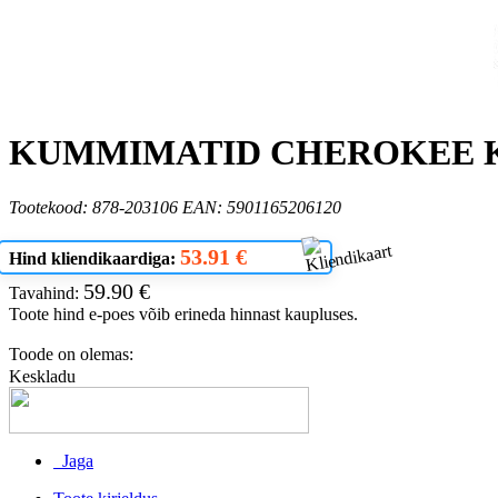
KUMMIMATID CHEROKEE 
Tootekood: 878-203106 EAN: 5901165206120
53.91 €
Hind kliendikaardiga:
59.90 €
Tavahind:
Toote hind e-poes võib erineda hinnast kaupluses.
Toode on olemas:
Keskladu
Jaga