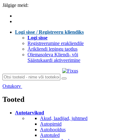
Jälgige meid:
Logi sisse / Registreeru kliendiks
Logi sisse
Registreerumine erakliendile
Ärikliendi lepingu taotlus
Olemasoleva Kliendi- või
Säästukaardi aktiveerimine
Ostukorv
Laen sisu...
Tooted
Autotarvikud
Akud, laadijad, juhtmed
Autopirnid
Autohooldus
Autotuled