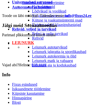
Universaalsed varuosad
Säästukaardi aktiveerimine
Kaitsekummid
Autoremont ja hooldus
Lõdvikud ja voolikud
Toode on läbi müüdud. Täiendav teave
Väljalaskesüsteemi osad
info@fixus24.ee
Kütuse ja vaakumsüsteemi osad
Universaalsed klaasipuhastajad
Jälgi meid
Sotsiaalmeedias
Rehvid, veljed ja tarvikud
Rehvi ja velje tarvikud
Parimad pakkumised kiirelt sinuni
Rehvid
LEIUNURK
Leiunurk autotarvikud
Leiunurk jalgratta-ja spordikaubad
Leiunurk autokeemia ja õlid
Leiunurk matk ja vabaaeg
Vajad abi?
Helista:
668 4444
Leiunurk aia ja kodukaubad
Info
Fixus esindused
Isikuandmete töötlemine
Küpsiste kasutamine
Hinnapäring
Blogi