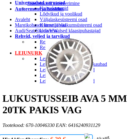
Universaalsed varuosad
Säästukaardi aktiveerimine
Kaitsekummid
Autoremont ja hooldus
Lõdvikud ja voolikud
Avaleht
Väljalaskesüsteemi osad
Margikohased keretüüblid
Kütuse ja vaakumsüsteemi osad
Audi/Seat/Skoda/VW
Universaalsed klaasipuhastajad
Rehvid, veljed ja tarvikud
Rehvi ja velje tarvikud
Rehvid
LEIUNURK
Leiunurk autotarvikud
Leiunurk jalgratta-ja spordikaubad
Leiunurk autokeemia ja õlid
Leiunurk matk ja vabaaeg
Leiunurk aia ja kodukaubad
LUKUSTUSSEIB AVA 5 MM
20TK PAKIS VAG
Tootekood: 670-10046330 EAN: 6416240931129
6.30 €