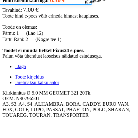
Hind kliendikaardiga:
7.00 €
Tavahind:
Toote hind e-poes võib erineda hinnast kaupluses.
Toode on olemas:
Pärnu: 1
(Lao 12)
Tartu Räni: 2
(Kogre tee 1)
Toodet ei müüda hetkel Fixus24 e-poes.
Palun võta ühendust laoseisus näidatud esindusega.
Jaga
Toote kirjeldus
Järelmaksu kalkulaator
Kiirkinnitus Ø 5,0 MM GEOMET 321 20Tk.
OEM: N90796501
A3, S3, A4, S4, ALHAMBRA, BORA, CADDY, EURO VAN,
FOX, GOLF, LUPO, PASSAT, PHAETON, POLO, SHARAN,
TOUAREG, TOURAN, TRANSPORTER