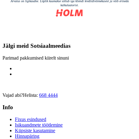
Jälgi meid
Sotsiaalmeedias
Parimad pakkumised kiirelt sinuni
Vajad abi?
Helista:
668 4444
Info
Fixus esindused
Isikuandmete töötlemine
Küpsiste kasutamine
Hinnapäring