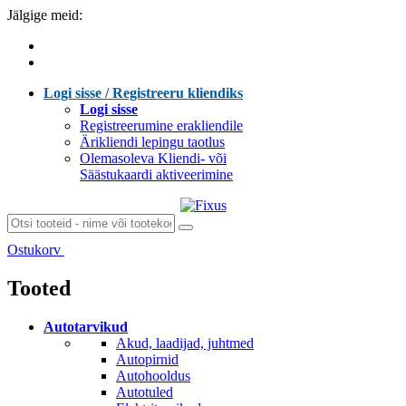
Jälgige meid:
Logi sisse / Registreeru kliendiks
Logi sisse
Registreerumine erakliendile
Ärikliendi lepingu taotlus
Olemasoleva Kliendi- või
Säästukaardi aktiveerimine
Ostukorv
Laen sisu...
Tooted
Autotarvikud
Akud, laadijad, juhtmed
Autopirnid
Autohooldus
Autotuled