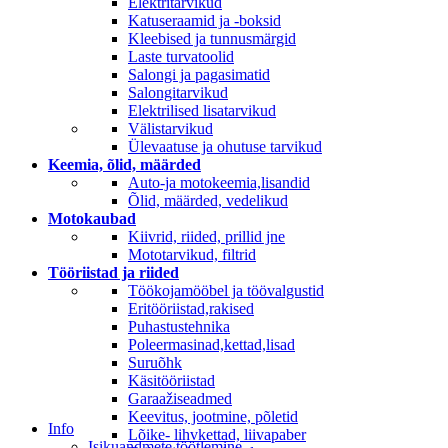
Elektritarvikud
Katuseraamid ja -boksid
Kleebised ja tunnusmärgid
Laste turvatoolid
Salongi ja pagasimatid
Salongitarvikud
Elektrilised lisatarvikud
Välistarvikud
Ülevaatuse ja ohutuse tarvikud
Keemia, õlid, määrded
Auto-ja motokeemia,lisandid
Õlid, määrded, vedelikud
Motokaubad
Kiivrid, riided, prillid jne
Mototarvikud, filtrid
Tööriistad ja riided
Töökojamööbel ja töövalgustid
Eritööriistad,rakised
Puhastustehnika
Poleermasinad,kettad,lisad
Suruõhk
Käsitööriistad
Garaažiseadmed
Keevitus, jootmine, põletid
Info
Lõike- lihvkettad, liivapaber
Isikuandmete töötlemine