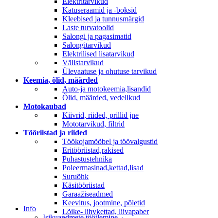
Elektritarvikud
Katuseraamid ja -boksid
Kleebised ja tunnusmärgid
Laste turvatoolid
Salongi ja pagasimatid
Salongitarvikud
Elektrilised lisatarvikud
Välistarvikud
Ülevaatuse ja ohutuse tarvikud
Keemia, õlid, määrded
Auto-ja motokeemia,lisandid
Õlid, määrded, vedelikud
Motokaubad
Kiivrid, riided, prillid jne
Mototarvikud, filtrid
Tööriistad ja riided
Töökojamööbel ja töövalgustid
Eritööriistad,rakised
Puhastustehnika
Poleermasinad,kettad,lisad
Suruõhk
Käsitööriistad
Garaažiseadmed
Keevitus, jootmine, põletid
Info
Lõike- lihvkettad, liivapaber
Isikuandmete töötlemine