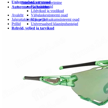
Universaalsed varuosad
Säästukaardi aktiveerimine
Kaitsekummid
Autoremont ja hooldus
Lõdvikud ja voolikud
Avaleht
Väljalaskesüsteemi osad
Jalgrattakiivrid ja prillid
Kütuse ja vaakumsüsteemi osad
Prillid
Universaalsed klaasipuhastajad
Rehvid, veljed ja tarvikud
Rehvi ja velje tarvikud
Rehvid
LEIUNURK
Leiunurk autotarvikud
Leiunurk jalgratta-ja spordikaubad
Leiunurk autokeemia ja õlid
Leiunurk matk ja vabaaeg
Leiunurk aia ja kodukaubad