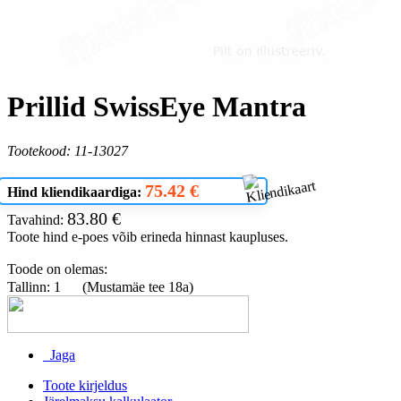
Prillid SwissEye Mantra
Tootekood: 11-13027
75.42 €
Hind kliendikaardiga:
83.80 €
Tavahind:
Toote hind e-poes võib erineda hinnast kaupluses.
Toode on olemas:
Tallinn: 1
(Mustamäe tee 18a)
Jaga
Toote kirjeldus