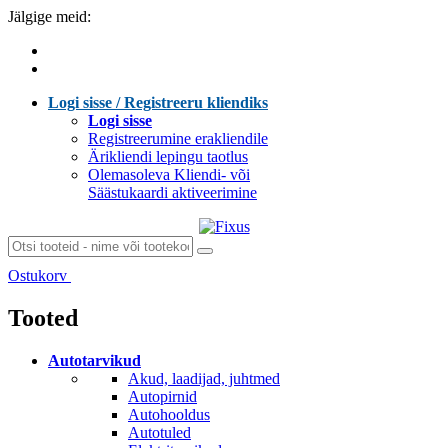
Jälgige meid:
Logi sisse / Registreeru kliendiks
Logi sisse
Registreerumine erakliendile
Ärikliendi lepingu taotlus
Olemasoleva Kliendi- või
Säästukaardi aktiveerimine
Ostukorv
Laen sisu...
Tooted
Autotarvikud
Akud, laadijad, juhtmed
Autopirnid
Autohooldus
Autotuled