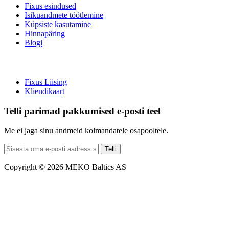
Fixus esindused
Isikuandmete töötlemine
Küpsiste kasutamine
Hinnapäring
Blogi
Fixus Liising
Kliendikaart
Telli parimad pakkumised e-posti teel
Me ei jaga sinu andmeid kolmandatele osapooltele.
Telli
Copyright © 2026 MEKO Baltics AS