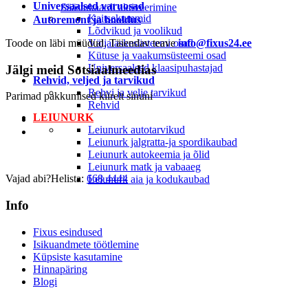
Universaalsed varuosad
Säästukaardi aktiveerimine
Kaitsekummid
Autoremont ja hooldus
Lõdvikud ja voolikud
Toode on läbi müüdud. Täiendav teave
Väljalaskesüsteemi osad
info@fixus24.ee
Kütuse ja vaakumsüsteemi osad
Universaalsed klaasipuhastajad
Jälgi meid
Sotsiaalmeedias
Rehvid, veljed ja tarvikud
Rehvi ja velje tarvikud
Parimad pakkumised kiirelt sinuni
Rehvid
LEIUNURK
Leiunurk autotarvikud
Leiunurk jalgratta-ja spordikaubad
Leiunurk autokeemia ja õlid
Leiunurk matk ja vabaaeg
Vajad abi?
Helista:
668 4444
Leiunurk aia ja kodukaubad
Info
Fixus esindused
Isikuandmete töötlemine
Küpsiste kasutamine
Hinnapäring
Blogi