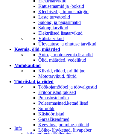
Elektritarvikud
Katuseraamid ja -boksid
Kleebised ja tunnusmärgid
Laste turvatoolid
Salongi ja pagasimatid
Salongitarvikud
Elektrilised lisatarvikud
Välistarvikud
Ülevaatuse ja ohutuse tarvikud
Keemia, õlid, määrded
Auto-ja motokeemia,lisandid
Õlid, määrded, vedelikud
Motokaubad
Kiivrid, riided, prillid jne
Mototarvikud, filtrid
Tööriistad ja riided
Töökojamööbel ja töövalgustid
Eritööriistad,rakised
Puhastustehnika
Poleermasinad,kettad,lisad
Suruõhk
Käsitööriistad
Garaažiseadmed
Keevitus, jootmine, põletid
Info
Lõike- lihvkettad, liivapaber
Isikuandmete töötlemine