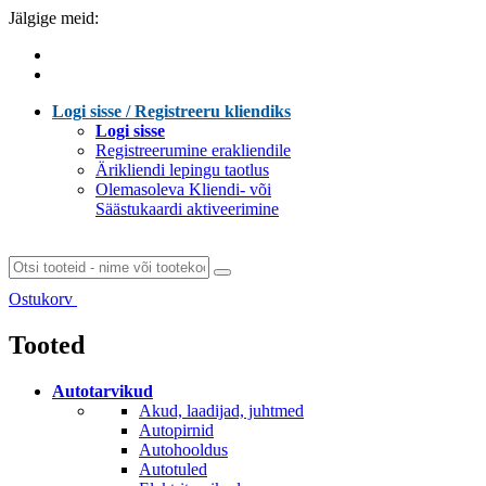
Jälgige meid:
Logi sisse / Registreeru kliendiks
Logi sisse
Registreerumine erakliendile
Ärikliendi lepingu taotlus
Olemasoleva Kliendi- või
Säästukaardi aktiveerimine
Ostukorv
Laen sisu...
Tooted
Autotarvikud
Akud, laadijad, juhtmed
Autopirnid
Autohooldus
Autotuled