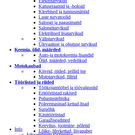
Elektritarvikud
Katuseraamid ja -boksid
Kleebised ja tunnusmärgid
Laste turvatoolid
Salongi ja pagasimatid
Salongitarvikud
Elektrilised lisatarvikud
Välistarvikud
Ülevaatuse ja ohutuse tarvikud
Keemia, õlid, määrded
Auto-ja motokeemia,lisandid
Õlid, määrded, vedelikud
Motokaubad
Kiivrid, riided, prillid jne
Mototarvikud, filtrid
Tööriistad ja riided
Töökojamööbel ja töövalgustid
Eritööriistad,rakised
Puhastustehnika
Poleermasinad,kettad,lisad
Suruõhk
Käsitööriistad
Garaažiseadmed
Keevitus, jootmine, põletid
Info
Lõike- lihvkettad, liivapaber
Isikuandmete töötlemine