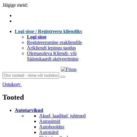
Jälgige meid:
Logi sisse / Registreeru kliendiks
Logi sisse
Registreerumine erakliendile
Ärikliendi lepingu taotlus
Olemasoleva Kliendi- või
Säästukaardi aktiveerimine
Ostukorv
Laen sisu...
Tooted
Autotarvikud
Akud, laadijad, juhtmed
Autopirnid
Autohooldus
Autotuled