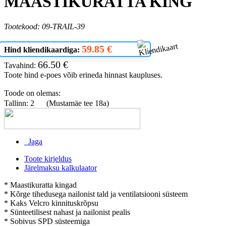
MAASTIKURATTA KING
Tootekood: 09-TRAIL-39
59.85 €
Hind kliendikaardiga:
66.50 €
Tavahind:
Toote hind e-poes võib erineda hinnast kaupluses.
Toode on olemas:
Tallinn: 2
(Mustamäe tee 18a)
Jaga
Toote kirjeldus
Järelmaksu kalkulaator
* Maastikuratta kingad
* Kõrge tihedusega nailonist tald ja ventilatsiooni süsteem
* Kaks Velcro kinnituskrõpsu
* Sünteetilisest nahast ja nailonist pealis
* Sobivus SPD süsteemiga