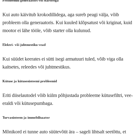
Probleemid generaatori või starteriga
Kui auto käivitub krokodillidega, aga sureb peagi välja, võib
probleem olla generaatoris. Kui kuuled klõpsatust või kriginat, kuid
mootor ei lähe tööle, võib starter olla kulunud.
Elektri- või juhtmestiku vead
Kui süüdet keerates ei sütti isegi armatuuri tuled, võib viga olla
kaitsetes, releedes või juhtmestikus.
Kütuse ja kütusesüsteemi probleemid
Eriti diiselautodel võib külm põhjustada probleeme kütusefiltri, vee-
eraldi või kütusepumbaga.
Turvasüsteem ja immobilisaator
Mõnikord ei tunne auto süütevõtit ära – sageli lihtsalt seetõttu, et