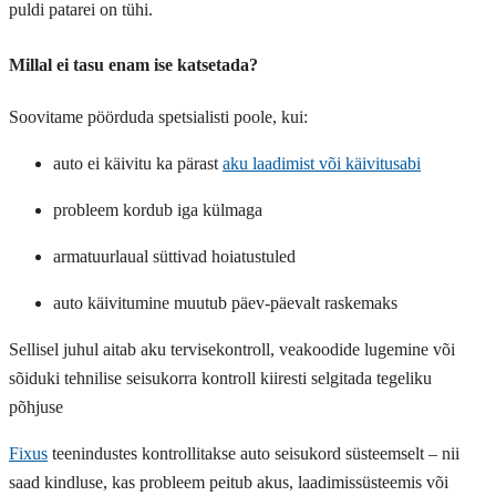
puldi patarei on tühi.
Millal ei tasu enam ise katsetada?
Soovitame pöörduda spetsialisti poole, kui:
auto ei käivitu ka pärast
aku laadimist või käivitusabi
probleem kordub iga külmaga
armatuurlaual süttivad hoiatustuled
auto käivitumine muutub päev-päevalt raskemaks
Sellisel juhul aitab
aku tervisekontroll
,
veakoodide lugemine
või
sõiduki tehnilise seisukorra kontroll
kiiresti selgitada tegeliku
põhjuse
Fixus
teenindustes kontrollitakse auto seisukord süsteemselt – nii
saad kindluse, kas probleem peitub akus, laadimissüsteemis või