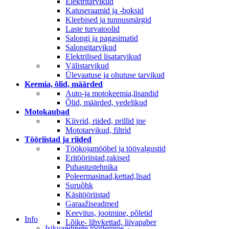
Elektritarvikud
Katuseraamid ja -boksid
Kleebised ja tunnusmärgid
Laste turvatoolid
Salongi ja pagasimatid
Salongitarvikud
Elektrilised lisatarvikud
Välistarvikud
Ülevaatuse ja ohutuse tarvikud
Keemia, õlid, määrded
Auto-ja motokeemia,lisandid
Õlid, määrded, vedelikud
Motokaubad
Kiivrid, riided, prillid jne
Mototarvikud, filtrid
Tööriistad ja riided
Töökojamööbel ja töövalgustid
Eritööriistad,rakised
Puhastustehnika
Poleermasinad,kettad,lisad
Suruõhk
Käsitööriistad
Garaažiseadmed
Keevitus, jootmine, põletid
Info
Lõike- lihvkettad, liivapaber
Isikuandmete töötlemine