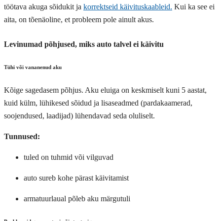
töötava akuga sõidukit ja
korrektseid käivituskaableid.
Kui ka see ei
aita, on tõenäoline, et probleem pole ainult akus.
Levinumad põhjused, miks auto talvel ei käivitu
Tühi või vananenud aku
Kõige sagedasem põhjus. Aku eluiga on keskmiselt kuni 5 aastat,
kuid külm, lühikesed sõidud ja lisaseadmed (pardakaamerad,
soojendused, laadijad) lühendavad seda oluliselt.
Tunnused:
tuled on tuhmid või vilguvad
auto sureb kohe pärast käivitamist
armatuurlaual põleb aku märgutuli