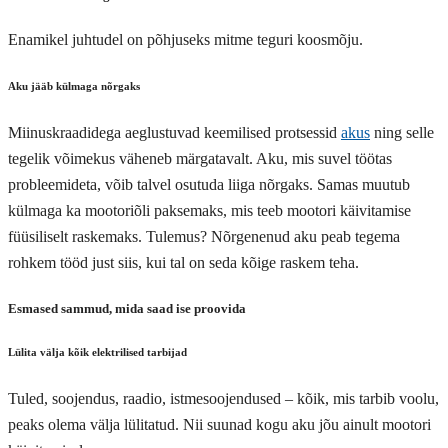
Enamikel juhtudel on põhjuseks mitme teguri koosmõju.
Aku jääb külmaga nõrgaks
Miinuskraadidega aeglustuvad keemilised protsessid
akus
ning selle
tegelik võimekus väheneb märgatavalt. Aku, mis suvel töötas
probleemideta, võib talvel osutuda liiga nõrgaks. Samas muutub
külmaga ka mootoriõli paksemaks, mis teeb mootori käivitamise
füüsiliselt raskemaks. Tulemus? Nõrgenenud aku peab tegema
rohkem tööd just siis, kui tal on seda kõige raskem teha.
Esmased sammud, mida saad ise proovida
Lülita välja kõik elektrilised tarbijad
Tuled, soojendus, raadio, istmesoojendused – kõik, mis tarbib voolu,
peaks olema välja lülitatud. Nii suunad kogu aku jõu ainult mootori