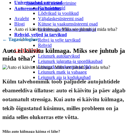
Universaalsed varuosad
Säästukaardi aktiveerimine
Kaitsekummid
Autoremont ja hooldus
Lõdvikud ja voolikud
Avaleht
Väljalaskesüsteemi osad
Blogi
Kütuse ja vaakumsüsteemi osad
Auto ei käivitu külmaga. Miks see juhtub ja mida teha?
Universaalsed klaasipuhastajad
Rehvid, veljed ja tarvikud
← Tagasi blogisse
Rehvi ja velje tarvikud
Rehvid
Auto ei käivitu külmaga. Miks see juhtub ja
LEIUNURK
Leiunurk autotarvikud
mida teha?
Leiunurk jalgratta-ja spordikaubad
Leiunurk autokeemia ja õlid
Leiunurk matk ja vabaaeg
Leiunurk aia ja kodukaubad
Külm talvehommik toob paljudele autojuhtidele
ebameeldiva üllatuse: auto ei käivitu ja päev algab
ootamatult stressiga. Kui
auto ei käivitu külmaga
,
tekib õigustatud küsimus, milles probleem on ja
mida selles olukorras ette võtta.
Miks auto külmaga käima ei lähe?