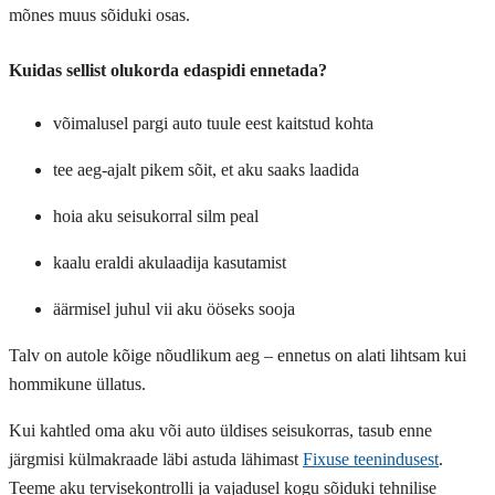
mõnes muus sõiduki osas.
Kuidas sellist olukorda edaspidi ennetada?
võimalusel pargi auto tuule eest kaitstud kohta
tee aeg-ajalt pikem sõit, et aku saaks laadida
hoia aku seisukorral silm peal
kaalu eraldi akulaadija kasutamist
äärmisel juhul vii aku ööseks sooja
Talv on autole kõige nõudlikum aeg – ennetus on alati lihtsam kui
hommikune üllatus.
Kui kahtled oma aku või auto üldises seisukorras, tasub enne
järgmisi külmakraade läbi astuda lähimast
Fixuse teenindusest
.
Teeme aku tervisekontrolli ja vajadusel kogu sõiduki tehnilise