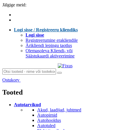
Jälgige meid:
Logi sisse / Registreeru kliendiks
Logi sisse
Registreerumine erakliendile
Ärikliendi lepingu taotlus
Olemasoleva Kliendi- või
Säästukaardi aktiveerimine
Ostukorv
Laen sisu...
Tooted
Autotarvikud
Akud, laadijad, juhtmed
Autopirnid
Autohooldus
Autotuled