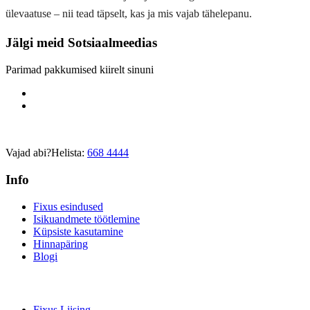
ülevaatuse – nii tead täpselt, kas ja mis vajab tähelepanu.
Jälgi meid
Sotsiaalmeedias
Parimad pakkumised kiirelt sinuni
Vajad abi?
Helista:
668 4444
Info
Fixus esindused
Isikuandmete töötlemine
Küpsiste kasutamine
Hinnapäring
Blogi
Fixus Liising