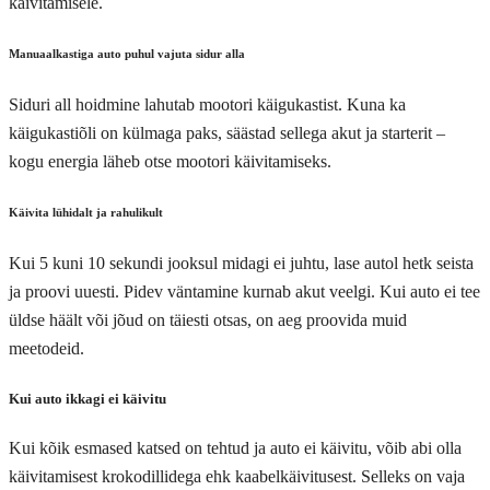
käivitamisele.
Manuaalkastiga auto puhul vajuta sidur alla
Siduri all hoidmine lahutab mootori käigukastist. Kuna ka
käigukastiõli on külmaga paks, säästad sellega akut ja starterit –
kogu energia läheb otse mootori käivitamiseks.
Käivita lühidalt ja rahulikult
Kui 5 kuni 10 sekundi jooksul midagi ei juhtu, lase autol hetk seista
ja proovi uuesti. Pidev väntamine kurnab akut veelgi. Kui auto ei tee
üldse häält või jõud on täiesti otsas, on aeg proovida muid
meetodeid.
Kui auto ikkagi ei käivitu
Kui kõik esmased katsed on tehtud ja auto ei käivitu, võib abi olla
käivitamisest krokodillidega
ehk kaabelkäivitusest. Selleks on vaja